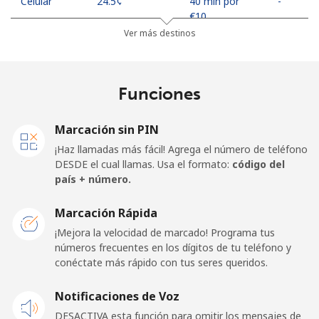
Celular
⁦24.5¢⁩
40 min por
-
⁦€10⁩
Ver más destinos
United Arab Emirates
Funciones
Línea fija
⁦20.9¢⁩
47 min por
-
⁦€10⁩
Marcación sin PIN
Celular
⁦19.5¢⁩
51 min por
⁦12¢⁩
¡Haz llamadas más fácil! Agrega el número de teléfono
⁦€10⁩
DESDE el cual llamas. Usa el formato:
código del
país + número.
United Kingdom
Marcación Rápida
Línea fija
⁦1.5¢⁩
665 min por
-
¡Mejora la velocidad de marcado! Programa tus
⁦€10⁩
números frecuentes en los dígitos de tu teléfono y
conéctate más rápido con tus seres queridos.
Celular
⁦2.3¢⁩
434 min por
⁦7¢⁩
Notificaciones de Voz
⁦€10⁩
DESACTIVA esta función para omitir los mensajes de