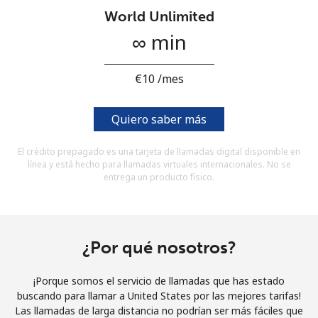
Al abrir una cuenta en este sitio web, estoy de acuerdo con
World Unlimited
estos
Términos y condiciones.
∞ min
Únete
⁦€10⁩ /mes
Quiero saber más
¡Hola!
El crédito prepagado es una tarjeta de llamadas digital disponible en
línea y está hecho para llamadas virtuales internacionales. No se
entrega un producto físico.
Inicia sesión o
REGÍSTRATE →
¿Por qué nosotros?
¡Porque somos el servicio de llamadas que has estado
¿Olvidaste tu contraseña? →
buscando para llamar a United States por las mejores tarifas!
Las llamadas de larga distancia no podrían ser más fáciles que