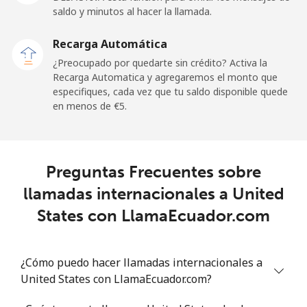
Premium
⁦38.5¢⁩
25 min por
-
saldo y minutos al hacer la llamada.
⁦€10⁩
Recarga Automática
United States
¿Preocupado por quedarte sin crédito? Activa la
Recarga Automatica y agregaremos el monto que
especifiques, cada vez que tu saldo disponible quede
All country
⁦1.5¢⁩
665 min por
-
en menos de ⁦€5⁩.
⁦€10⁩
Uruguay
Preguntas Frecuentes sobre
Línea fija
⁦8.5¢⁩
117 min por
-
llamadas internacionales a United
⁦€10⁩
States con LlamaEcuador.com
Celular
⁦22.5¢⁩
44 min por
⁦5¢⁩
⁦€10⁩
¿Cómo puedo hacer llamadas internacionales a
United States con LlamaEcuador.com?
Montevideo
⁦5.9¢⁩
169 min por
-
⁦€10⁩