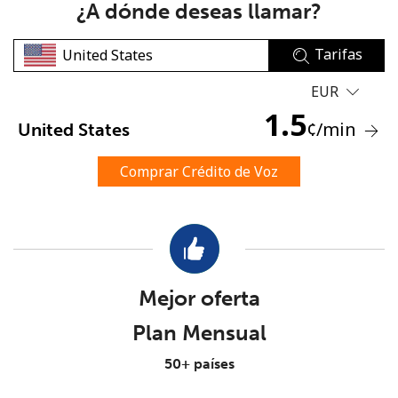
¿A dónde deseas llamar?
Tarifas
EUR
1.5
¢
/min
United States
No se ha creado una contraseña
Mínimo 8 caracteres
Comprar Crédito de Voz
Una letra mayúscula y una minúscula
Un número
Un caracter especial
Mejor oferta
Plan Mensual
50+ países
Mantente en contacto para recibir nuestras mejores
ofertas.