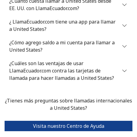
¿Cuánto cuesta llamar a United States desde
EE. UU. con LlamaEcuador.com?
Us Virgin Islands
¿ LlamaEcuador.com tiene una app para llamar
All country
⁦15.9¢⁩
62 min por
-
a United States?
⁦€10⁩
¿Cómo agrego saldo a mi cuenta para llamar a
Uzbekistan
United States?
¿Cuáles son las ventajas de usar
Línea fija
⁦15.5¢⁩
64 min por
-
LlamaEcuador.com contra las tarjetas de
⁦€10⁩
llamada para hacer llamadas a United States?
Celular
⁦15.5¢⁩
64 min por
⁦34¢⁩
⁦€10⁩
¿Tienes más preguntas sobre llamadas internacionales
Tashkent
⁦14.9¢⁩
a United States?
67 min por
-
⁦€10⁩
Visita nuestro Centro de Ayuda