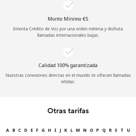
Monto Mínimo ⁦€5⁩
Intenta Crédito de Voz por una orden mínima y disfruta
llamadas internacionales bajas.
Calidad 100% garantizada
Nuestras conexiones directas en el mundo te ofrecen llamadas
nítidas.
Otras tarifas
A
B
C
D
E
F
G
H
I
J
K
L
M
N
O
P
Q
R
S
T
U