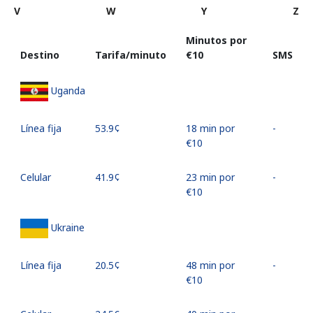
V
W
Y
Z
Minutos por
Destino
Tarifa/minuto
⁦€10⁩
SMS
Uganda
Línea fija
⁦53.9¢⁩
18 min por
-
⁦€10⁩
Celular
⁦41.9¢⁩
23 min por
-
⁦€10⁩
Ukraine
Línea fija
⁦20.5¢⁩
48 min por
-
⁦€10⁩