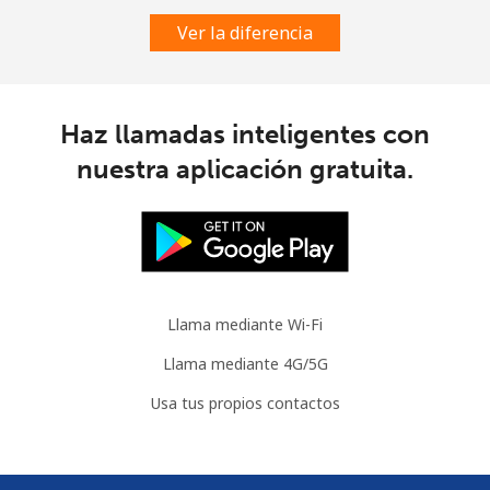
⁦$10⁩
Ver la diferencia
Guatemala
Línea fija
⁦19.9¢⁩
50 min por
-
Haz llamadas inteligentes con
⁦$10⁩
nuestra aplicación gratuita.
Celular
⁦20.9¢⁩
47 min por
⁦11¢⁩
⁦$10⁩
Guinea
Llama mediante Wi-Fi
Línea fija
⁦64.9¢⁩
15 min por
-
⁦$10⁩
Llama mediante 4G/5G
Usa tus propios contactos
Celular
⁦53.5¢⁩
18 min por
⁦32¢⁩
⁦$10⁩