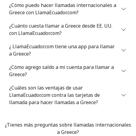
¿Cómo puedo hacer llamadas internacionales a
Greece con LlamaEcuador.com?
Greece
¿Cuánto cuesta llamar a Greece desde EE. UU.
Línea fija
⁦1.5¢⁩
665 min por
-
con LlamaEcuador.com?
⁦$10⁩
¿ LlamaEcuador.com tiene una app para llamar
Celular
⁦1.6¢⁩
625 min por
⁦8¢⁩
a Greece?
⁦$10⁩
¿Cómo agrego saldo a mi cuenta para llamar a
Greenland
Greece?
¿Cuáles son las ventajas de usar
Línea fija
⁦10.5¢⁩
95 min por
-
LlamaEcuador.com contra las tarjetas de
⁦$10⁩
llamada para hacer llamadas a Greece?
Celular
⁦10.9¢⁩
91 min por
⁦5¢⁩
⁦$10⁩
¿Tienes más preguntas sobre llamadas internacionales
a Greece?
Grenada