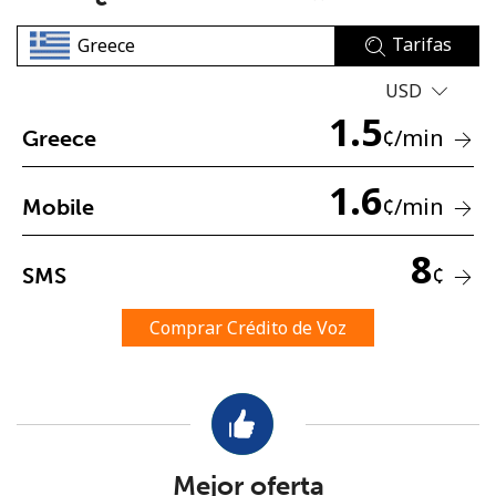
Tarifas
USD
1.5
¢
/min
Greece
No se ha creado una contraseña
1.6
¢
/min
Mobile
Mínimo 8 caracteres
Una letra mayúscula y una minúscula
8
Un número
¢
SMS
Un caracter especial
Comprar Crédito de Voz
Mantente en contacto para recibir nuestras mejores
ofertas.
Mejor oferta