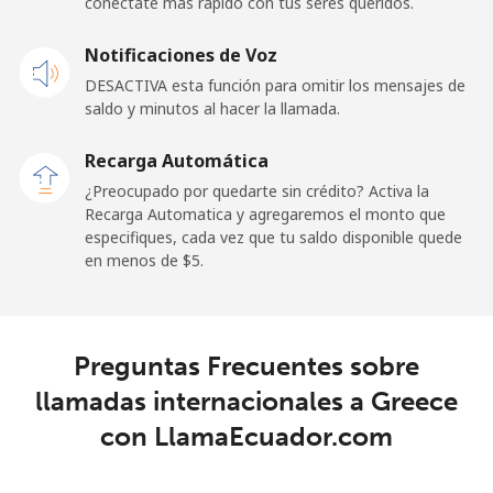
conéctate más rápido con tus seres queridos.
Celular
⁦1.5¢⁩
665 min por
⁦11¢⁩
Notificaciones de Voz
⁦$10⁩
DESACTIVA esta función para omitir los mensajes de
saldo y minutos al hacer la llamada.
Ghana
Recarga Automática
Línea fija
⁦33.9¢⁩
29 min por
-
¿Preocupado por quedarte sin crédito? Activa la
⁦$10⁩
Recarga Automatica y agregaremos el monto que
especifiques, cada vez que tu saldo disponible quede
Celular
⁦27.5¢⁩
36 min por
-
en menos de ⁦$5⁩.
⁦$10⁩
Gibraltar
Preguntas Frecuentes sobre
Línea fija
⁦9.9¢⁩
101 min por
-
llamadas internacionales a Greece
⁦$10⁩
con LlamaEcuador.com
Celular
⁦21.5¢⁩
46 min por
-
⁦$10⁩