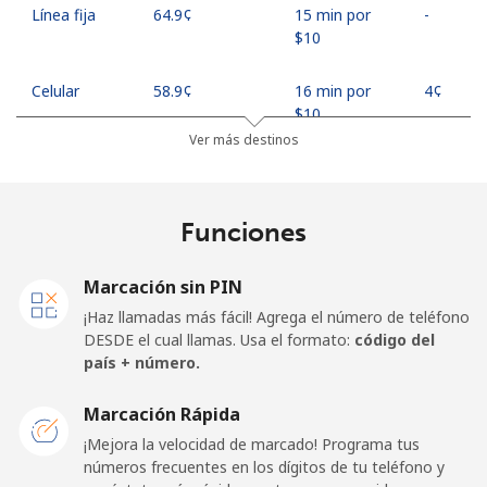
Línea fija
⁦64.9¢⁩
15 min por
-
⁦$10⁩
Celular
⁦58.9¢⁩
16 min por
⁦4¢⁩
⁦$10⁩
Ver más destinos
Georgia
Funciones
Línea fija
⁦32.5¢⁩
30 min por
-
⁦$10⁩
Marcación sin PIN
Celular
⁦37.9¢⁩
26 min por
⁦16¢⁩
¡Haz llamadas más fácil! Agrega el número de teléfono
⁦$10⁩
DESDE el cual llamas. Usa el formato:
código del
país + número.
Germany
Marcación Rápida
Línea fija
⁦1.5¢⁩
665 min por
-
¡Mejora la velocidad de marcado! Programa tus
⁦$10⁩
números frecuentes en los dígitos de tu teléfono y