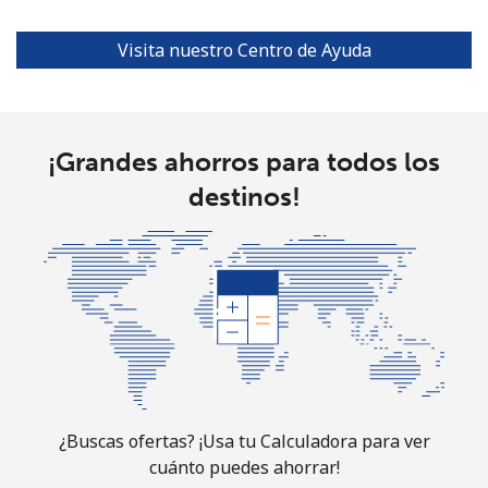
Línea fija
⁦16.9¢⁩
59 min por
-
Visita nuestro Centro de Ayuda
⁦$10⁩
Celular
⁦31.5¢⁩
31 min por
⁦9¢⁩
⁦$10⁩
¡Grandes ahorros para todos los
destinos!
Guadeloupe
Línea fija
⁦18.5¢⁩
54 min por
-
⁦$10⁩
Celular
⁦29.5¢⁩
33 min por
-
⁦$10⁩
Guam
¿Buscas ofertas? ¡Usa tu Calculadora para ver
cuánto puedes ahorrar!
All country
⁦4.5¢⁩
222 min por
⁦8¢⁩