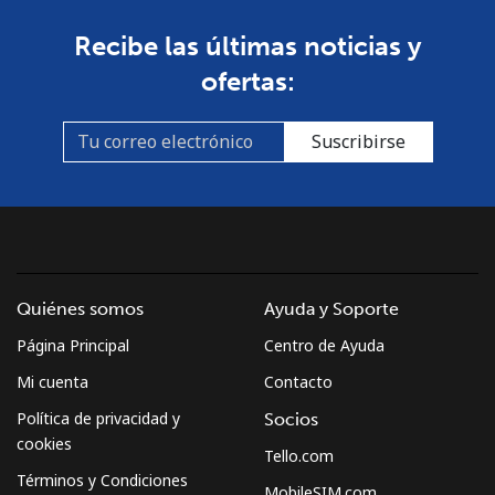
Guinea Bissau
Recibe las últimas noticias y
Línea fija
⁦76.9¢⁩
13 min por
-
ofertas:
⁦$10⁩
Celular
⁦80.9¢⁩
12 min por
-
Suscribirse
⁦$10⁩
Guyana
Línea fija
⁦29.5¢⁩
33 min por
-
⁦$10⁩
Quiénes somos
Ayuda y Soporte
Página Principal
Centro de Ayuda
Celular
⁦35.9¢⁩
27 min por
⁦5¢⁩
⁦$10⁩
Mi cuenta
Contacto
Política de privacidad y
Socios
Mobile -
⁦26.9¢⁩
37 min por
⁦5¢⁩
cookies
Tello.com
Digicel
⁦$10⁩
Términos y Condiciones
MobileSIM.com