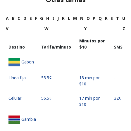
A
B
C
D
E
F
G
H
I
J
K
L
M
N
O
P
Q
R
S
T
U
V
W
Y
Z
Minutos por
Destino
Tarifa/minuto
⁦$10⁩
SMS
Gabon
Línea fija
⁦55.5¢⁩
18 min por
-
⁦$10⁩
Celular
⁦56.5¢⁩
17 min por
⁦32¢⁩
⁦$10⁩
Gambia