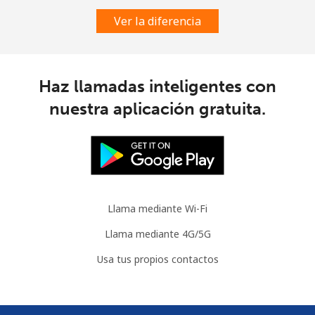
Ver la diferencia
Austria
Línea fija
⁦2.2¢⁩
454 min por ⁦$10⁩
-
Haz llamadas inteligentes con
nuestra aplicación gratuita.
Celular
⁦3.5¢⁩
285 min por ⁦$10⁩
⁦7¢⁩
Azerbaijan
Línea fija
⁦33.5¢⁩
29 min por ⁦$10⁩
-
Llama mediante Wi-Fi
Celular
⁦40.9¢⁩
24 min por ⁦$10⁩
⁦35¢⁩
Llama mediante 4G/5G
Usa tus propios contactos