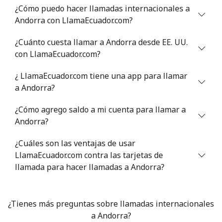
¿Cómo puedo hacer llamadas internacionales a
Andorra con LlamaEcuador.com?
Antigua And Barbuda
¿Cuánto cuesta llamar a Andorra desde EE. UU.
Línea fija
⁦33.9¢⁩
29 min por ⁦$10⁩
-
con LlamaEcuador.com?
¿ LlamaEcuador.com tiene una app para llamar
Celular
⁦33.9¢⁩
29 min por ⁦$10⁩
⁦11¢⁩
a Andorra?
Argentina
¿Cómo agrego saldo a mi cuenta para llamar a
Andorra?
Línea fija
⁦1.7¢⁩
588 min por ⁦$10⁩
-
¿Cuáles son las ventajas de usar
Celular
⁦20.5¢⁩
48 min por ⁦$10⁩
⁦14¢⁩
LlamaEcuador.com contra las tarjetas de
llamada para hacer llamadas a Andorra?
Armenia
¿Tienes más preguntas sobre llamadas internacionales
Línea fija
⁦26.5¢⁩
37 min por ⁦$10⁩
-
a Andorra?