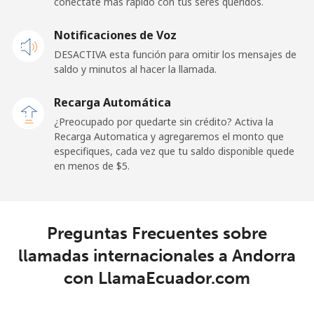
conéctate más rápido con tus seres queridos.
Andorra
Notificaciones de Voz
DESACTIVA esta función para omitir los mensajes de
Línea fija
⁦9.9¢⁩
101 min por ⁦$10⁩
-
saldo y minutos al hacer la llamada.
Celular
⁦29.9¢⁩
33 min por ⁦$10⁩
⁦11¢⁩
Recarga Automática
¿Preocupado por quedarte sin crédito? Activa la
Angola
Recarga Automatica y agregaremos el monto que
especifiques, cada vez que tu saldo disponible quede
en menos de ⁦$5⁩.
Línea fija
⁦39.9¢⁩
25 min por ⁦$10⁩
-
Celular
⁦56.5¢⁩
17 min por ⁦$10⁩
⁦32¢⁩
Preguntas Frecuentes sobre
Anguilla
llamadas internacionales a Andorra
con LlamaEcuador.com
Línea fija
⁦33.5¢⁩
29 min por ⁦$10⁩
-
Celular
⁦34.9¢⁩
28 min por ⁦$10⁩
⁦5¢⁩