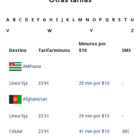
A
B
C
D
E
F
G
H
I
J
K
L
M
N
O
P
Q
R
S
T
U
V
W
Y
Z
Minutos por
Destino
Tarifa/minuto
⁦$10⁩
SMS
Abkhazia
Línea fija
⁦33.9¢⁩
29 min por ⁦$10⁩
-
Afghanistan
Línea fija
⁦33.5¢⁩
29 min por ⁦$10⁩
-
Celular
⁦23.9¢⁩
41 min por ⁦$10⁩
⁦38¢⁩