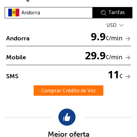
Tarifas
USD
9.9
¢
/min
Andorra
No se ha creado una contraseña
29.9
¢
/min
Mobile
Mínimo 8 caracteres
Una letra mayúscula y una minúscula
11
Un número
¢
SMS
Un caracter especial
Comprar Crédito de Voz
Mantente en contacto para recibir nuestras mejores
ofertas.
Mejor oferta