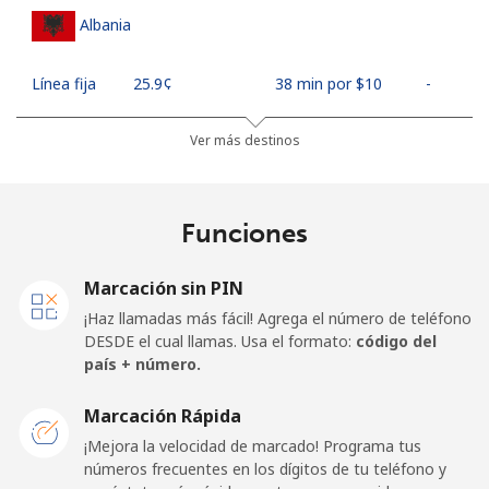
Albania
Línea fija
⁦25.9¢⁩
38 min por ⁦$10⁩
-
Celular
⁦48.5¢⁩
20 min por ⁦$10⁩
⁦11¢⁩
Ver más destinos
Algeria
Funciones
Línea fija
⁦10.5¢⁩
95 min por ⁦$10⁩
-
Marcación sin PIN
Celular
⁦98.9¢⁩
10 min por ⁦$10⁩
-
¡Haz llamadas más fácil! Agrega el número de teléfono
DESDE el cual llamas. Usa el formato:
código del
American Samoa
país + número.
Marcación Rápida
Línea fija
⁦19.5¢⁩
51 min por ⁦$10⁩
-
¡Mejora la velocidad de marcado! Programa tus
números frecuentes en los dígitos de tu teléfono y
Celular
⁦21.5¢⁩
46 min por ⁦$10⁩
-