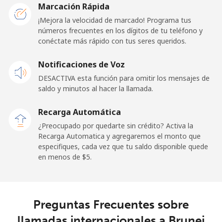
Marcación Rápida
¡Mejora la velocidad de marcado! Programa tus
Línea fija
⁦55.5¢⁩
18 min por ⁦$10⁩
-
números frecuentes en los dígitos de tu teléfono y
conéctate más rápido con tus seres queridos.
Celular
⁦50.9¢⁩
19 min por ⁦$10⁩
-
Notificaciones de Voz
Belgium
DESACTIVA esta función para omitir los mensajes de
saldo y minutos al hacer la llamada.
Línea fija
⁦2.9¢⁩
344 min por ⁦$10⁩
-
Recarga Automática
Celular
⁦34.5¢⁩
28 min por ⁦$10⁩
⁦11¢⁩
¿Preocupado por quedarte sin crédito? Activa la
Recarga Automatica y agregaremos el monto que
especifiques, cada vez que tu saldo disponible quede
Belize
en menos de ⁦$5⁩.
Línea fija
⁦30.9¢⁩
32 min por ⁦$10⁩
-
Celular
⁦31.5¢⁩
31 min por ⁦$10⁩
⁦14¢⁩
Preguntas Frecuentes sobre
llamadas internacionales a Brunei