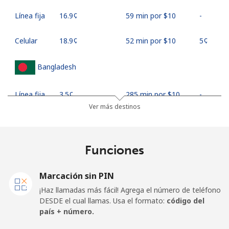
Línea fija
⁦16.9¢⁩
59 min por ⁦$10⁩
-
Celular
⁦18.9¢⁩
52 min por ⁦$10⁩
⁦5¢⁩
Bangladesh
Línea fija
⁦3.5¢⁩
285 min por ⁦$10⁩
-
Ver más destinos
Celular
⁦2.8¢⁩
357 min por ⁦$10⁩
-
Barbados
Funciones
Línea fija
⁦28.5¢⁩
35 min por ⁦$10⁩
-
Marcación sin PIN
¡Haz llamadas más fácil! Agrega el número de teléfono
Celular
⁦32.5¢⁩
30 min por ⁦$10⁩
-
DESDE el cual llamas. Usa el formato:
código del
país + número.
Belarus