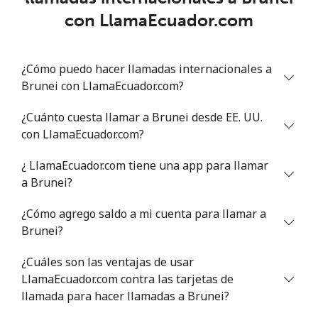
Benin
con LlamaEcuador.com
Línea fija
⁦54.9¢⁩
18 min por ⁦$10⁩
-
¿Cómo puedo hacer llamadas internacionales a
Celular
⁦55.9¢⁩
17 min por ⁦$10⁩
-
Brunei con LlamaEcuador.com?
Bermuda
¿Cuánto cuesta llamar a Brunei desde EE. UU.
con LlamaEcuador.com?
Línea fija
⁦3.5¢⁩
285 min por ⁦$10⁩
-
¿ LlamaEcuador.com tiene una app para llamar
a Brunei?
Celular
⁦3.5¢⁩
285 min por ⁦$10⁩
⁦16¢⁩
¿Cómo agrego saldo a mi cuenta para llamar a
Bhutan
Brunei?
Línea fija
⁦9.9¢⁩
101 min por ⁦$10⁩
-
¿Cuáles son las ventajas de usar
LlamaEcuador.com contra las tarjetas de
Celular
llamada para hacer llamadas a Brunei?
⁦9.5¢⁩
105 min por ⁦$10⁩
-