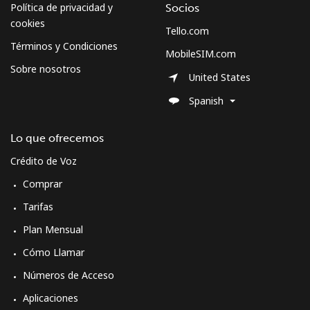
Celular
⁦63.5¢⁩
15 min por ⁦$10⁩
-
Política de privacidad y
Socios
cookies
Tello.com
Términos y Condiciones
MobileSIM.com
Sobre nosotros
United States
Spanish
Lo que ofrecemos
Crédito de Voz
Comprar
Tarifas
Plan Mensual
Cómo Llamar
Números de Acceso
Aplicaciones