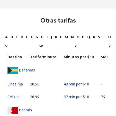
Otras tarifas
A
B
C
D
E
F
G
H
I
J
K
L
M
N
O
P
Q
R
S
T
U
V
W
Y
Z
Destino
Tarifa/minuto
Minutos por ⁦$10⁩
SMS
Bahamas
Línea fija
⁦20.5¢⁩
48 min por ⁦$10⁩
-
Celular
⁦26.9¢⁩
37 min por ⁦$10⁩
⁦7¢⁩
Bahrain