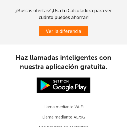
Brazil
¿Buscas ofertas? ¡Usa tu Calculadora para ver
cuánto puedes ahorrar!
Línea fija
⁦1.5¢⁩
665 min por ⁦$10⁩
-
Ver la diferencia
Celular
⁦2¢⁩
500 min por ⁦$10⁩
⁦5¢⁩
British Virgin Islands
Haz llamadas inteligentes con
nuestra aplicación gratuita.
Línea fija
⁦32.5¢⁩
30 min por ⁦$10⁩
-
Celular
⁦33.9¢⁩
29 min por ⁦$10⁩
⁦16¢⁩
Brunei
Llama mediante Wi-Fi
Línea fija
⁦34.5¢⁩
28 min por ⁦$10⁩
-
Llama mediante 4G/5G
Celular
⁦34.5¢⁩
28 min por ⁦$10⁩
⁦8¢⁩