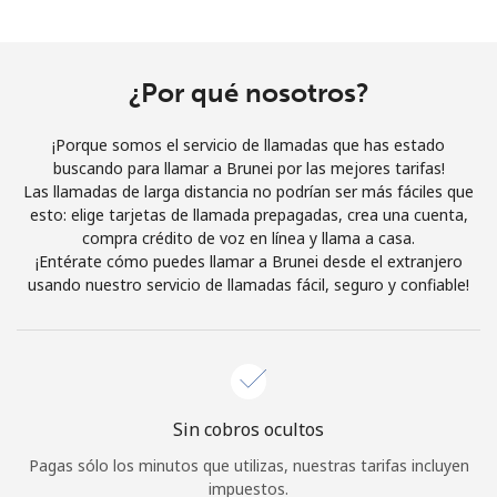
Al abrir una cuenta en este sitio web, estoy de acuerdo con
estos
Términos y condiciones.
¿Por qué nosotros?
Únete
¡Porque somos el servicio de llamadas que has estado
buscando para llamar a Brunei por las mejores tarifas!
Las llamadas de larga distancia no podrían ser más fáciles que
esto: elige tarjetas de llamada prepagadas, crea una cuenta,
¡Hola!
compra crédito de voz en línea y llama a casa.
¡Entérate cómo puedes llamar a Brunei desde el extranjero
usando nuestro servicio de llamadas fácil, seguro y confiable!
Inicia sesión o
REGÍSTRATE →
Sin cobros ocultos
¿Olvidaste tu contraseña? →
Pagas sólo los minutos que utilizas, nuestras tarifas incluyen
impuestos.