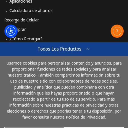
Aplicaciones
Calculadora de ahorros
Recarga de Celular
Comprar
¿Cómo Recargar?
Travel eSIM
Todos Los Productos
Comprar
Usamos cookies para personalizar contenido y anuncios, para
Cómo funciona
proporcionar funciones de redes sociales y para analizar
nuestro tráfico. También compartimos información sobre tu
uso de nuestro sitio con colaboradores de redes sociales,
publicidad y analítica que pueden combinarla con otra
Paga con
información que les hayas proporcionado o que hayan
recolectado a partir de tu uso de su servicio. Para más
información sobre nuestras prácticas de privacidad y otras
elecciones o derechos que podrías tener a tu disposición, por
favor consulta nuestra Política de Privacidad.