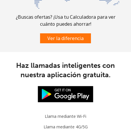
Guam
¿Buscas ofertas? ¡Usa tu Calculadora para ver
cuánto puedes ahorrar!
All country
⁦4.5¢⁩
222 min por
⁦8¢⁩
⁦$10⁩
Ver la diferencia
Guatemala
Línea fija
⁦19.9¢⁩
50 min por
-
Haz llamadas inteligentes con
⁦$10⁩
nuestra aplicación gratuita.
Celular
⁦20.9¢⁩
47 min por
⁦11¢⁩
⁦$10⁩
Guinea
Llama mediante Wi-Fi
Línea fija
⁦64.9¢⁩
15 min por
-
⁦$10⁩
Llama mediante 4G/5G