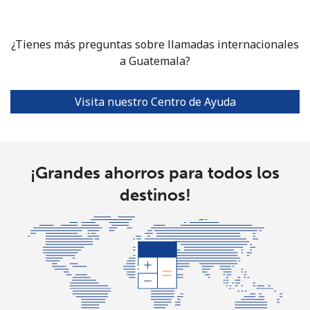
Celular
⁦10.9¢⁩
91 min por
⁦5¢⁩
⁦$10⁩
¿Tienes más preguntas sobre llamadas internacionales
a Guatemala?
Grenada
Línea fija
⁦16.9¢⁩
59 min por
-
Visita nuestro Centro de Ayuda
⁦$10⁩
Celular
⁦31.5¢⁩
31 min por
⁦9¢⁩
⁦$10⁩
¡Grandes ahorros para todos los
destinos!
Guadeloupe
Línea fija
⁦18.5¢⁩
54 min por
-
⁦$10⁩
Celular
⁦29.5¢⁩
33 min por
-
⁦$10⁩