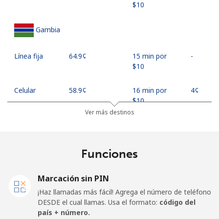
⁦$10⁩
Gambia
Línea fija
⁦64.9¢⁩
15 min por
-
⁦$10⁩
Celular
⁦58.9¢⁩
16 min por
⁦4¢⁩
⁦$10⁩
Ver más destinos
Georgia
Funciones
Línea fija
⁦32.5¢⁩
30 min por
-
⁦$10⁩
Marcación sin PIN
Celular
⁦37.9¢⁩
26 min por
⁦16¢⁩
¡Haz llamadas más fácil! Agrega el número de teléfono
⁦$10⁩
DESDE el cual llamas. Usa el formato:
código del
país + número.