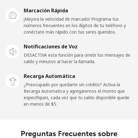
Germany
Marcación Rápida
Línea fija
⁦1.5¢⁩
665 min por
-
¡Mejora la velocidad de marcado! Programa tus
⁦$10⁩
números frecuentes en los dígitos de tu teléfono y
conéctate más rápido con tus seres queridos.
Celular
⁦1.5¢⁩
665 min por
⁦11¢⁩
Notificaciones de Voz
⁦$10⁩
DESACTIVA esta función para omitir los mensajes de
saldo y minutos al hacer la llamada.
Ghana
Recarga Automática
Línea fija
⁦33.9¢⁩
29 min por
-
¿Preocupado por quedarte sin crédito? Activa la
⁦$10⁩
Recarga Automatica y agregaremos el monto que
especifiques, cada vez que tu saldo disponible quede
Celular
⁦27.5¢⁩
36 min por
-
en menos de ⁦$5⁩.
⁦$10⁩
Gibraltar
Preguntas Frecuentes sobre