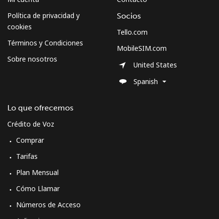
Política de privacidad y
Socios
Mobile -
⁦26.9¢⁩
37 min por
⁦5¢⁩
cookies
Tello.com
Digicel
⁦$10⁩
Términos y Condiciones
MobileSIM.com
Sobre nosotros
United States
Spanish
Lo que ofrecemos
Crédito de Voz
Comprar
Tarifas
Plan Mensual
Cómo Llamar
Números de Acceso