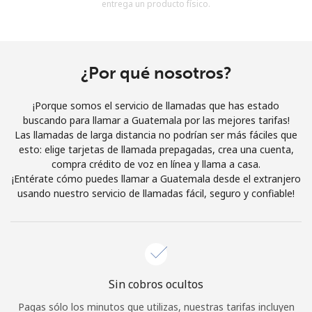
entrega un producto físico.
Al abrir una cuenta en este sitio web, estoy de acuerdo con
estos
Términos y condiciones.
Únete
¿Por qué nosotros?
¡Porque somos el servicio de llamadas que has estado
buscando para llamar a Guatemala por las mejores tarifas!
Las llamadas de larga distancia no podrían ser más fáciles que
¡Hola!
esto: elige tarjetas de llamada prepagadas, crea una cuenta,
compra crédito de voz en línea y llama a casa.
¡Entérate cómo puedes llamar a Guatemala desde el extranjero
Inicia sesión o
REGÍSTRATE →
usando nuestro servicio de llamadas fácil, seguro y confiable!
Sin cobros ocultos
¿Olvidaste tu contraseña? →
Pagas sólo los minutos que utilizas, nuestras tarifas incluyen