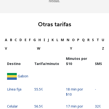
nítidas.
Otras tarifas
A
B
C
D
E
F
G
H
I
J
K
L
M
N
O
P
Q
R
S
T
U
V
W
Y
Z
Minutos por
Destino
Tarifa/minuto
⁦$10⁩
SMS
Gabon
Línea fija
⁦55.5¢⁩
18 min por
-
⁦$10⁩
Celular
⁦56.5¢⁩
17 min por
⁦32¢⁩