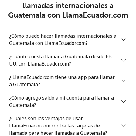
Línea fija
⁦9.9¢⁩
101 min por
-
llamadas internacionales a
⁦$10⁩
Guatemala con LlamaEcuador.com
Celular
⁦21.5¢⁩
46 min por
-
⁦$10⁩
¿Cómo puedo hacer llamadas internacionales a
Guatemala con LlamaEcuador.com?
Greece
¿Cuánto cuesta llamar a Guatemala desde EE.
Línea fija
⁦1.5¢⁩
665 min por
-
UU. con LlamaEcuador.com?
⁦$10⁩
¿ LlamaEcuador.com tiene una app para llamar
Celular
⁦1.6¢⁩
625 min por
⁦8¢⁩
a Guatemala?
⁦$10⁩
¿Cómo agrego saldo a mi cuenta para llamar a
Greenland
Guatemala?
¿Cuáles son las ventajas de usar
Línea fija
⁦10.5¢⁩
95 min por
-
LlamaEcuador.com contra las tarjetas de
⁦$10⁩
llamada para hacer llamadas a Guatemala?