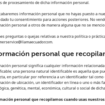
s de procesamiento de dicha información personal.
cabaremos información personal que no hayas puesto a nues
 dado tu consentimiento para acciones posteriores. No ven
mación personal a otros de manera alguna que no se mencion
nes preguntas o quejas relativas a nuestra política o práctic
merservice@llamaecuador.com.
ormación personal que recopil
ación personal significa cualquier información relacionada
ficable; una persona natural identificable es aquella que pu
cta, en particular por referencia a un identificador tal com
No se ha creado una contraseña
ación de ubicación, un identificador en línea o uno o más fac
Mínimo 8 caracteres
ógica, genética, mental, económica, cultural o social de dich
Una letra mayúscula y una minúscula
Un número
mación personal que recopilamos cuando usas nuestros 
Un caracter especial