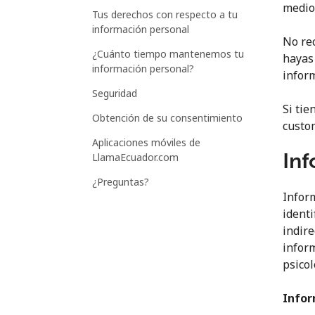
medio
Tus derechos con respecto a tu
información personal
No re
¿Cuánto tiempo mantenemos tu
hayas
información personal?
infor
Seguridad
Si tie
Obtención de su consentimiento
custo
Aplicaciones móviles de
Inf
LlamaEcuador.com
¿Preguntas?
Inform
identi
indire
inform
psicol
Infor