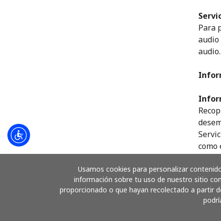
Servi
Para p
audio 
audio.
Infor
Infor
Recopi
desemp
Servic
como e
archiv
Usamos cookies para personalizar contenido 
desem
información sobre tu uso de nuestro sitio con
funcio
proporcionado o que hayan recolectado a partir de
comerc
podrí
Infor