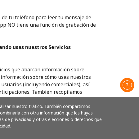
o de tu teléfono para leer tu mensaje de
a app NO tiene una función de grabación de
ndo usas nuestros Servicios
vicios que abarcan información sobre
ye información sobre cómo usas nuestros
s usuarios (incluyendo comerciales), así
participaciones. También recopilamos
registros de sitios web y reportes de
nalizar nuestro tráfico. También compartimos
registro para usar nuestros Servicios las
 combinarla con otra información que les hayas
tus, grupos, pagos, o funciones
as de privacidad y otras elecciones o derechos que
cidad.