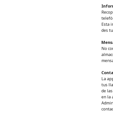
Infor
Recop
telefó
Esta i
des tu
Mensa
No co
almac
mensa
Cont
La app
tus ll
de la
en la 
Admin
contac