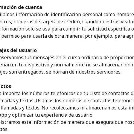
mación de cuenta
ilamos información de identificación personal como nombre
nicos, números de tarjeta de crédito, cuando nuestros visit
nformación solo se usa para cumplir tu solicitud específica
 permiso para usarla de otra manera, por ejemplo, para agre
jes del usuario
Mantente en contacto para recibir nuestras mejores
nservamos tus mensajes en el curso ordinario de proporcion
ofertas.
enan en tu dispositivo y normalmente no se almacenan en n
Al abrir una cuenta en este sitio web, estoy de
jes son entregados, se borran de nuestros servidores.
acuerdo con estos
Términos y condiciones.
actos
 importa los números telefónicos de tu Lista de contactos q
Únete
amadas y textos. Usamos los números de contactos telefónicos
s llamadas y textos. No recolectamos ni almacenamos esta i
app y optimizar tu experiencia de usuario.
istramos esta información de manera que asegura que nosot
tos.