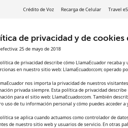
Crédito de Voz
Recarga de Celular
Travel e
ítica de privacidad y de cookie
¡Bienvenido!
efectiva: 25 de mayo de 2018
¿Ya tienes una cuenta?
Inicia sesión →
política de privacidad describe cómo LlamaEcuador recaba y 
rcionas en nuestro sitio web: LlamaEcuador.com; operado por
Regístrate con
amaEcuador nos importa la privacidad de nuestros visitante
ación privada siempre. Esta política de privacidad describ
ación para el sitio web: LlamaEcuador.com. También describ
o uso de tu información personal y cómo puedes acceder a y
olítica se aplica cuando actuamos como controlador de datos
o
ntes de nuestro sitio web y usuarios de servicio. En otras 