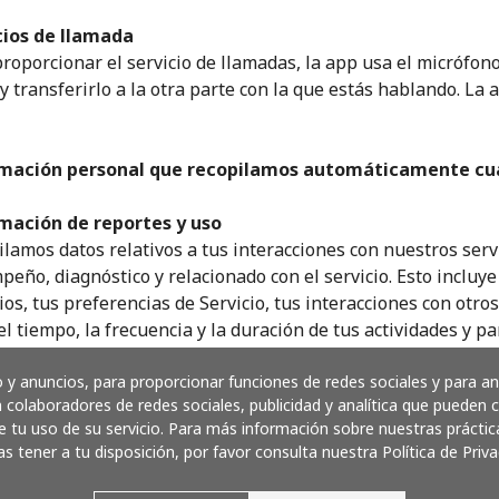
¡Hola!
cios de llamada
roporcionar el servicio de llamadas, la app usa el micrófon
y transferirlo a la otra parte con la que estás hablando. L
Inicia sesión o
REGÍSTRATE →
mación personal que recopilamos automáticamente cua
mación de reportes y uso
lamos datos relativos a tus interacciones con nuestros ser
eño, diagnóstico y relacionado con el servicio. Esto inclu
ios, tus preferencias de Servicio, tus interacciones con otro
¿Olvidaste tu contraseña? →
l tiempo, la frecuencia y la duración de tus actividades y 
os de registro, reportes de diagnóstico, reportes de fallos, 
Iniciar Sesión
y anuncios, para proporcionar funciones de redes sociales y para a
peño. Además, registramos la información como tu fecha de 
 colaboradores de redes sociales, publicidad y analítica que pueden
nes específicas que utilizas (como mensajes, llamadas, Esta
 tu uso de su servicio. Para más información sobre nuestras práctic
iales).
as tener a tu disposición, por favor consulta nuestra Política de Priva
o
mación de dispositivo y conexión