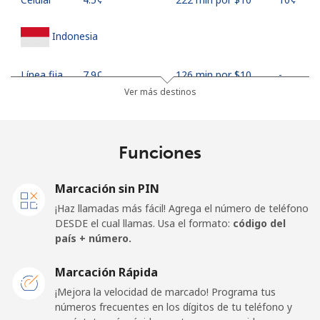
Indonesia
Línea fija
⁦7.9¢⁩
126 min por ⁦$10⁩
-
Ver más destinos
Jakarta
⁦5.5¢⁩
181 min por ⁦$10⁩
-
Celular
⁦6.9¢⁩
144 min por ⁦$10⁩
-
Funciones
Iran
Marcación sin PIN
¡Haz llamadas más fácil! Agrega el número de teléfono
Línea fija
⁦27.5¢⁩
36 min por ⁦$10⁩
-
DESDE el cual llamas. Usa el formato:
código del
país + número.
Celular
⁦34.5¢⁩
28 min por ⁦$10⁩
-
Marcación Rápida
Iraq
¡Mejora la velocidad de marcado! Programa tus
números frecuentes en los dígitos de tu teléfono y