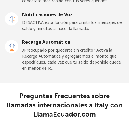
conéctate más rápido con tus seres queridos.
Línea fija
⁦26.9¢⁩
37 min por ⁦$10⁩
-
Notificaciones de Voz
Celular
⁦29.5¢⁩
33 min por ⁦$10⁩
-
DESACTIVA esta función para omitir los mensajes de
saldo y minutos al hacer la llamada.
Ireland
Recarga Automática
Línea fija
⁦1.6¢⁩
625 min por ⁦$10⁩
-
¿Preocupado por quedarte sin crédito? Activa la
Recarga Automatica y agregaremos el monto que
especifiques, cada vez que tu saldo disponible quede
Celular
⁦2.5¢⁩
400 min por ⁦$10⁩
-
en menos de ⁦$5⁩.
Israel
Línea fija
⁦4.9¢⁩
204 min por ⁦$10⁩
-
Preguntas Frecuentes sobre
llamadas internacionales a Italy con
Celular
⁦13.9¢⁩
71 min por ⁦$10⁩
-
LlamaEcuador.com
Italy