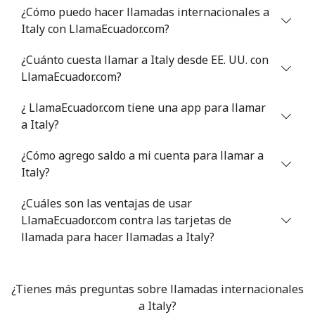
¿Cómo puedo hacer llamadas internacionales a
Línea fija
⁦1.5¢⁩
665 min por ⁦$10⁩
-
Italy con LlamaEcuador.com?
Celular
⁦1.6¢⁩
625 min por ⁦$10⁩
⁦8¢⁩
¿Cuánto cuesta llamar a Italy desde EE. UU. con
LlamaEcuador.com?
Ivory Coast
¿ LlamaEcuador.com tiene una app para llamar
a Italy?
Línea fija
⁦58.9¢⁩
16 min por ⁦$10⁩
-
¿Cómo agrego saldo a mi cuenta para llamar a
Celular
⁦46.9¢⁩
21 min por ⁦$10⁩
⁦32¢⁩
Italy?
¿Cuáles son las ventajas de usar
LlamaEcuador.com contra las tarjetas de
llamada para hacer llamadas a Italy?
¿Tienes más preguntas sobre llamadas internacionales
a Italy?