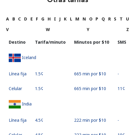
A
B
C
D
E
F
G
H
I
J
K
L
M
N
O
P
Q
R
S
T
U
V
W
Y
Z
Destino
Tarifa/minuto
Minutos por ⁦$10⁩
SMS
Iceland
Línea fija
⁦1.5¢⁩
665 min por ⁦$10⁩
-
Celular
⁦1.5¢⁩
665 min por ⁦$10⁩
⁦11¢⁩
India
Línea fija
⁦4.5¢⁩
222 min por ⁦$10⁩
-
Celular
⁦4.5¢⁩
222 min por ⁦$10⁩
⁦10¢⁩