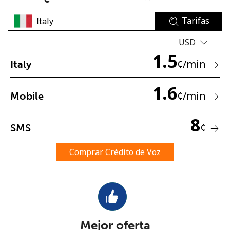
Tarifas
USD
1.5
¢
/min
Italy
No se ha creado una contraseña
1.6
¢
/min
Mobile
Mínimo 8 caracteres
Una letra mayúscula y una minúscula
8
Un número
¢
SMS
Un caracter especial
Comprar Crédito de Voz
Mantente en contacto para recibir nuestras mejores
ofertas.
Mejor oferta