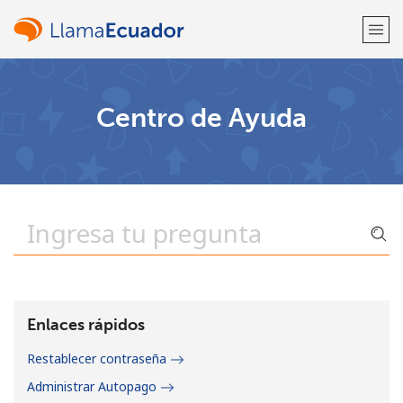
¡Bienvenido!
Centro de Ayuda
¿Ya tienes una cuenta?
Inicia sesión →
Regístrate con
o
Enlaces rápidos
Restablecer contraseña
Administrar Autopago