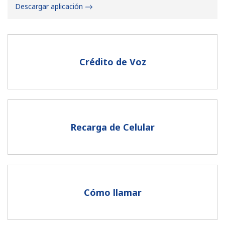
Descargar aplicación
Crédito de Voz
No se ha creado una contraseña
Mínimo 8 caracteres
Una letra mayúscula y una minúscula
Un número
Recarga de Celular
Un caracter especial
Cómo llamar
Mantente en contacto para recibir nuestras mejores
ofertas.