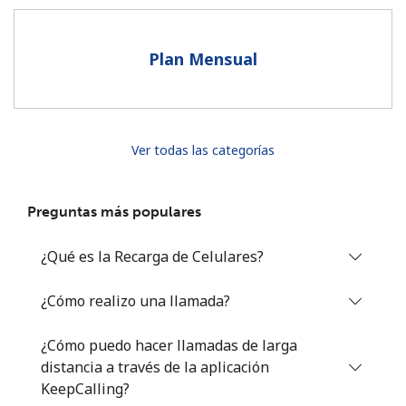
Al abrir una cuenta en este sitio web, estoy de acuerdo con
estos
Términos y condiciones.
Plan Mensual
Únete
Ver todas las categorías
¡Hola!
Preguntas más populares
Inicia sesión o
REGÍSTRATE →
¿Qué es la Recarga de Celulares?
¿Cómo realizo una llamada?
¿Cómo puedo hacer llamadas de larga
distancia a través de la aplicación
¿Olvidaste tu contraseña? →
KeepCalling?