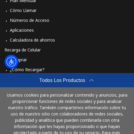
Plan Mensual
Cómo Llamar
Números de Acceso
Aplicaciones
Calculadora de ahorros
Recarga de Celular
Comprar
¿Cómo Recargar?
Travel eSIM
Todos Los Productos
Comprar
Usamos cookies para personalizar contenido y anuncios, para
Cómo funciona
proporcionar funciones de redes sociales y para analizar
nuestro tráfico. También compartimos información sobre tu
uso de nuestro sitio con colaboradores de redes sociales,
publicidad y analítica que pueden combinarla con otra
Paga con
información que les hayas proporcionado o que hayan
recolectado a partir de tu uso de su servicio. Para más