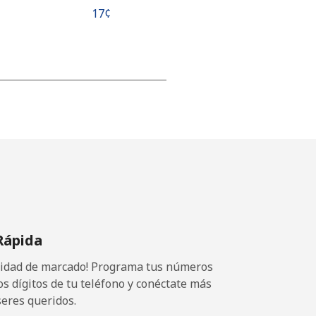
⁦17¢⁩
⁦15¢⁩
-
⁦16¢⁩
Rápida
ocidad de marcado! Programa tus números
-
os dígitos de tu teléfono y conéctate más
seres queridos.
⁦15¢⁩