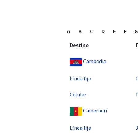
A
B
C
D
E
F
Destino
T
Cambodia
Línea fija
⁦
Celular
⁦
Cameroon
Línea fija
⁦