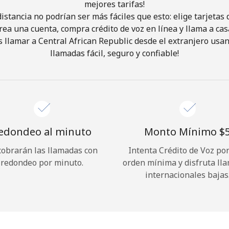
mejores tarifas!
istancia no podrían ser más fáciles que esto: elige tarjeta
¡Hola!
rea una cuenta, compra crédito de voz en línea y llama a cas
 llamar a Central African Republic desde el extranjero usan
llamadas fácil, seguro y confiable!
Inicia sesión o
REGÍSTRATE →
edondeo al minuto
Monto Mínimo ⁦$5
cobrarán las llamadas con
Intenta Crédito de Voz po
¿Olvidaste tu contraseña? →
redondeo por minuto.
orden mínima y disfruta ll
internacionales bajas
Iniciar Sesión