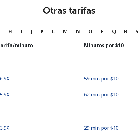
o
Otras tarifas
Continuar con
G
H
I
J
K
L
M
N
O
P
Q
R
arifa/minuto
Minutos por ⁦$10⁩
16.9¢⁩
59 min por ⁦$10⁩
15.9¢⁩
62 min por ⁦$10⁩
33.9¢⁩
29 min por ⁦$10⁩