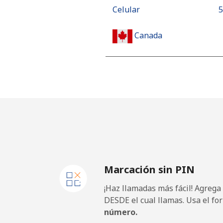
Celular
⁦
Canada
All country
⁦
Cape Verde
Línea fija
⁦
Celular
⁦
Marcación sin PIN
Caribbean Netherlands
¡Haz llamadas más fácil! Agrega
Línea fija
⁦
DESDE el cual llamas. Usa el fo
número.
Celular
⁦