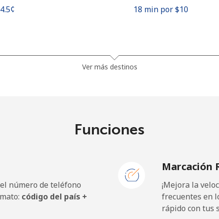
54.5¢⁩
18 min por ⁦$10⁩
1.5¢⁩
665 min por ⁦$10⁩
Ver más destinos
33.9¢⁩
29 min por ⁦$10⁩
Funciones
39.5¢⁩
25 min por ⁦$10⁩
Marcación 
 el número de teléfono
¡Mejora la vel
23.5¢⁩
42 min por ⁦$10⁩
rmato:
código del país +
frecuentes en l
rápido con tus 
25.5¢⁩
39 min por ⁦$10⁩