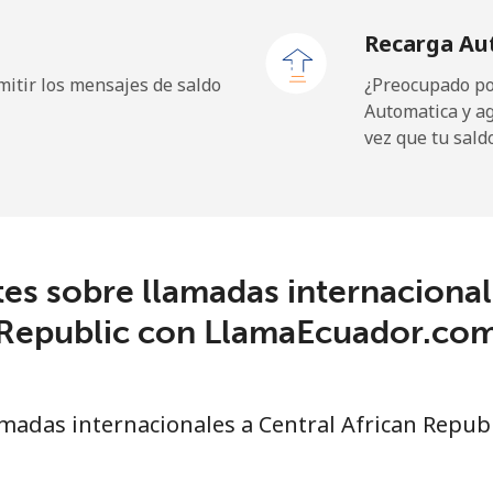
Recarga Au
itir los mensajes de saldo
¿Preocupado por
Automatica y a
19.9¢⁩
50 min por ⁦$10⁩
vez que tu sald
27.5¢⁩
36 min por ⁦$10⁩
c
es sobre llamadas internacionale
88.5¢⁩
11 min por ⁦$10⁩
Republic con LlamaEcuador.co
73.9¢⁩
13 min por ⁦$10⁩
adas internacionales a Central African Republ
78.9¢⁩
12 min por ⁦$10⁩