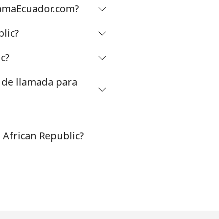
LlamaEcuador.com?
⁦16¢⁩
lic?
c?
-
s de llamada para
⁦8¢⁩
-
 African Republic?
-
-