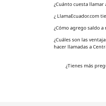
¿Cuánto cuesta llamar 
Celular
⁦
¿ LlamaEcuador.com tie
Chile
¿Cómo agrego saldo a m
Línea fija
⁦
¿Cuáles son las ventaj
Celular
⁦
hacer llamadas a Centr
Santiago
⁦
¿Tienes más pregu
China
Línea fija
⁦
Celular
⁦