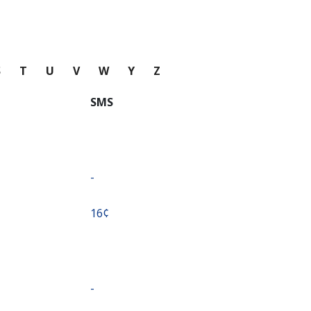
S
T
U
V
W
Y
Z
SMS
-
⁦16¢⁩
-