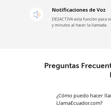
Notificaciones de Voz
Cayman Islands
DESACTIVA esta función para om
y minutos al hacer la llamada.
Línea fija
⁦
Celular
⁦
Central African Republi
Preguntas Frecuent
Línea fija
⁦
Celular
⁦
Chad
¿Cómo puedo hacer llam
LlamaEcuador.com?
Línea fija
⁦