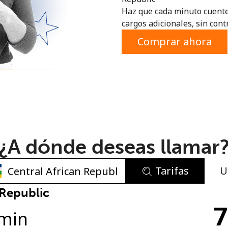
Haz que cada minuto cuente
o
cargos adicionales, sin contr
Comprar ahora
¿A dónde deseas llamar
Tarifas
U
No se ha creado una contraseña
 Republic
7
Mínimo 8 caracteres
min
Una letra mayúscula y una minúscula