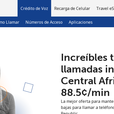
Crédito de Voz
Recarga de Celular
Travel e
mo Llamar
Números de Acceso
Aplicaciones
¡Bienvenido!
Increíbles 
¿Ya tienes una cuenta?
Inicia sesión →
llamadas i
Central Af
Regístrate con
⁦88.5¢⁩/min
La mejor oferta para manten
bajas para llamar a teléfono
Republic