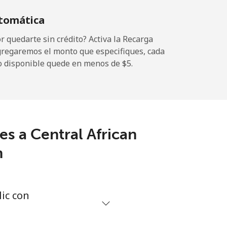
tomática
 quedarte sin crédito? Activa la Recarga
gregaremos el monto que especifiques, cada
-
o disponible quede en menos de ⁦$5⁩.
-
s a Central African
-
m
-
ic con
-