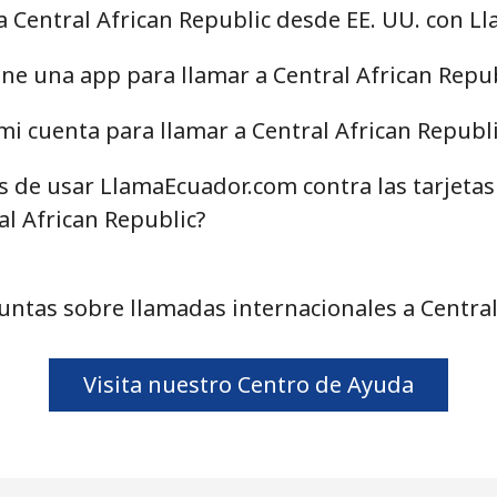
a Central African Republic desde EE. UU. con 
71.5¢⁩
13 min por ⁦$10⁩
ne una app para llamar a Central African Repub
i cuenta para llamar a Central African Republi
4.5¢⁩
222 min por ⁦$10⁩
as de usar LlamaEcuador.com contra las tarjeta
1.6¢⁩
625 min por ⁦$10⁩
al African Republic?
1.7¢⁩
588 min por ⁦$10⁩
ntas sobre llamadas internacionales a Central
Visita nuestro Centro de Ayuda
4.9¢⁩
204 min por ⁦$10⁩
4.9¢⁩
204 min por ⁦$10⁩