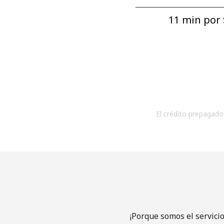
11 min por ⁦
El crédito prepagado 
¡Porque somos el servici