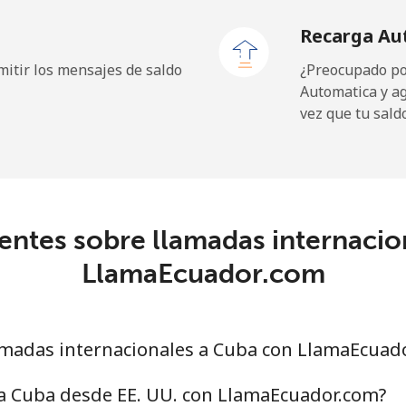
Recarga Au
itir los mensajes de saldo
¿Preocupado por
Automatica y a
19.9¢⁩
50 min por ⁦$10⁩
vez que tu sald
27.5¢⁩
36 min por ⁦$10⁩
c
entes sobre llamadas internacio
88.5¢⁩
11 min por ⁦$10⁩
LlamaEcuador.com
73.9¢⁩
13 min por ⁦$10⁩
madas internacionales a Cuba con LlamaEcuad
78.9¢⁩
12 min por ⁦$10⁩
 a Cuba desde EE. UU. con LlamaEcuador.com?