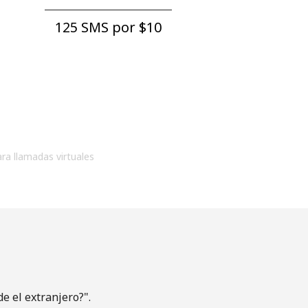
125 SMS por ⁦$10⁩
ara llamadas virtuales
e el extranjero?".