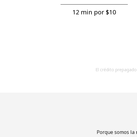
12 min por ⁦$10⁩
El crédito prepagado 
Porque somos la m