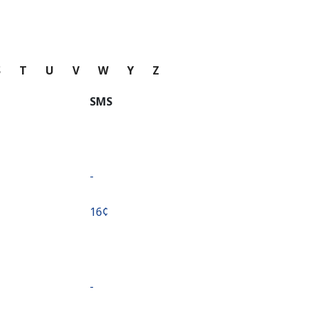
S
T
U
V
W
Y
Z
SMS
-
⁦16¢⁩
-