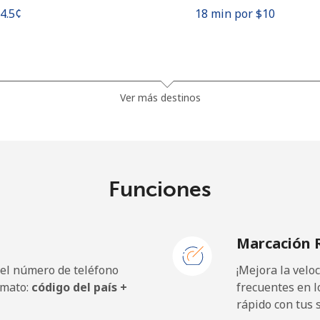
54.5¢⁩
18 min por ⁦$10⁩
1.5¢⁩
665 min por ⁦$10⁩
Ver más destinos
33.9¢⁩
29 min por ⁦$10⁩
Funciones
39.5¢⁩
25 min por ⁦$10⁩
Marcación 
 el número de teléfono
¡Mejora la vel
23.5¢⁩
42 min por ⁦$10⁩
rmato:
código del país +
frecuentes en l
rápido con tus 
25.5¢⁩
39 min por ⁦$10⁩