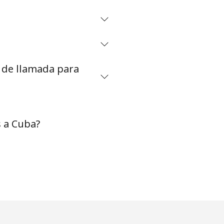
⁦16¢⁩
s de llamada para
-
⁦8¢⁩
-
 a Cuba?
-
-