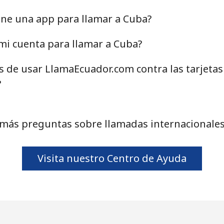
71.5¢⁩
13 min por ⁦$10⁩
ene una app para llamar a Cuba?
mi cuenta para llamar a Cuba?
as de usar LlamaEcuador.com contra las tarjeta
4.5¢⁩
222 min por ⁦$10⁩
?
1.6¢⁩
625 min por ⁦$10⁩
1.7¢⁩
588 min por ⁦$10⁩
 más preguntas sobre llamadas internacionales
Visita nuestro Centro de Ayuda
4.9¢⁩
204 min por ⁦$10⁩
4.9¢⁩
204 min por ⁦$10⁩