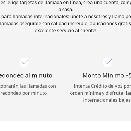
ees: elige tarjetas de llamada en línea, crea una cuenta, com
a casa.
¡Hola!
 para llamadas internacionales: únete a nosotros y llama por
 llamadas asequible con calidad increíble, aplicaciones grati
excelente servicio al cliente!
Inicia sesión o
REGÍSTRATE →
edondeo al minuto
Monto Mínimo ⁦$5
cobrarán las llamadas con
Intenta Crédito de Voz po
¿Olvidaste tu contraseña? →
redondeo por minuto.
orden mínima y disfruta ll
internacionales bajas
Iniciar Sesión