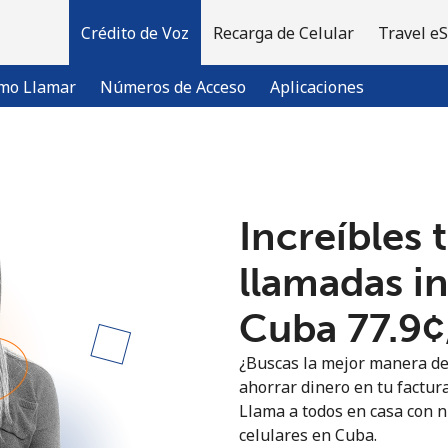
Crédito de Voz
Recarga de Celular
Travel e
mo Llamar
Números de Acceso
Aplicaciones
¡Bienvenido!
Increíbles 
¿Ya tienes una cuenta?
Inicia sesión →
llamadas i
Cuba ⁦77.9¢
Regístrate con
¿Buscas la mejor manera de
ahorrar dinero en tu factura
Llama a todos en casa con nu
celulares en Cuba.