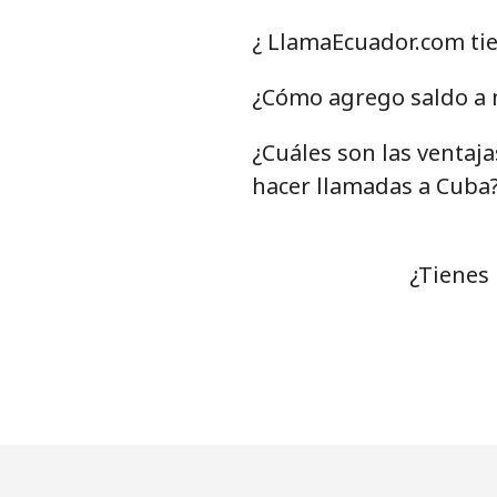
Celular
⁦
¿ LlamaEcuador.com ti
Chile
¿Cómo agrego saldo a 
¿Cuáles son las ventaj
Línea fija
⁦
hacer llamadas a Cuba
Celular
⁦
Santiago
⁦
¿Tienes
China
Línea fija
⁦
Celular
⁦