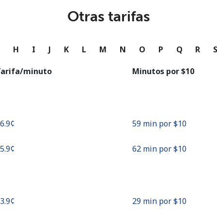
o
Otras tarifas
Continuar con
G
H
I
J
K
L
M
N
O
P
Q
R
arifa/minuto
Minutos por ⁦$10⁩
16.9¢⁩
59 min por ⁦$10⁩
15.9¢⁩
62 min por ⁦$10⁩
33.9¢⁩
29 min por ⁦$10⁩