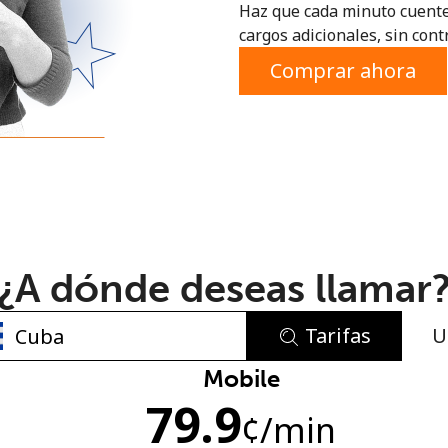
Haz que cada minuto cuente
o
cargos adicionales, sin contr
Comprar ahora
¿A dónde deseas llamar
Tarifas
U
No se ha creado una contraseña
Mobile
79.9
Mínimo 8 caracteres
¢
/min
Una letra mayúscula y una minúscula