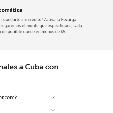
tomática
 quedarte sin crédito? Activa la Recarga
gregaremos el monto que especifiques, cada
-
o disponible quede en menos de ⁦$5⁩.
-
nales a Cuba con
-
-
or.com?
-