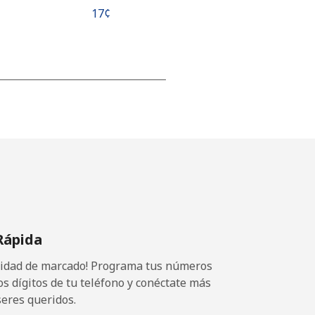
⁦17¢⁩
⁦15¢⁩
-
⁦16¢⁩
Rápida
ocidad de marcado! Programa tus números
-
os dígitos de tu teléfono y conéctate más
seres queridos.
⁦15¢⁩