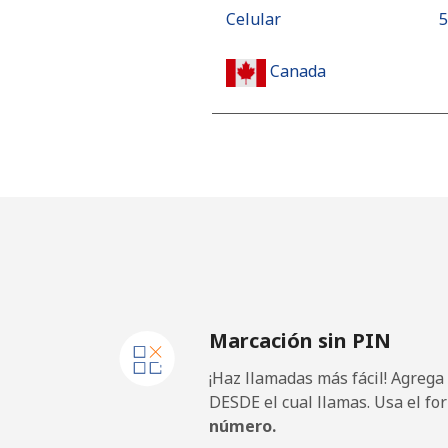
Celular
⁦
Canada
All country
⁦
Cape Verde
Línea fija
⁦
Celular
⁦
Marcación sin PIN
Caribbean Netherlands
¡Haz llamadas más fácil! Agrega
Línea fija
⁦
DESDE el cual llamas. Usa el fo
número.
Celular
⁦