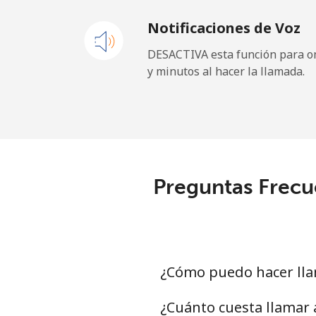
Notificaciones de Voz
Cayman Islands
DESACTIVA esta función para om
y minutos al hacer la llamada.
Línea fija
⁦
Celular
⁦
Central African Republi
Preguntas Frecu
Línea fija
⁦
Celular
⁦
Chad
¿Cómo puedo hacer lla
Línea fija
⁦
¿Cuánto cuesta llamar