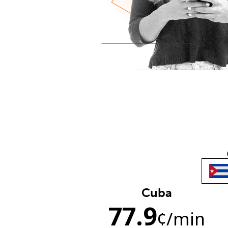
Cuba
77.9
¢
/min