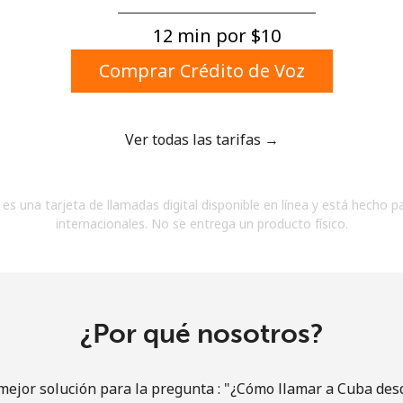
Un número
Un caracter especial
12 min por ⁦$10⁩
Comprar Crédito de Voz
Ver todas las tarifas →
Mantente en contacto para recibir nuestras mejores
es una tarjeta de llamadas digital disponible en línea y está hecho p
ofertas.
internacionales. No se entrega un producto físico.
Al abrir una cuenta en este sitio web, estoy de
acuerdo con estos
Términos y condiciones.
Únete
¿Por qué nosotros?
ejor solución para la pregunta : "¿Cómo llamar a Cuba desd