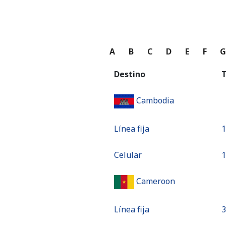
A
B
C
D
E
F
Destino
T
Cambodia
Línea fija
⁦
Celular
⁦
Cameroon
Línea fija
⁦