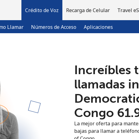
Crédito de Voz
Recarga de Celular
Travel e
mo Llamar
Números de Acceso
Aplicaciones
¡Bienvenido!
Increíbles 
¿Ya tienes una cuenta?
Inicia sesión →
llamadas i
Democratic
Regístrate con
Congo ⁦61.
La mejor oferta para manten
bajas para llamar a teléfon
of Congo