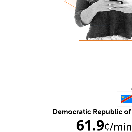
Democratic Republic o
61.9
¢
/min