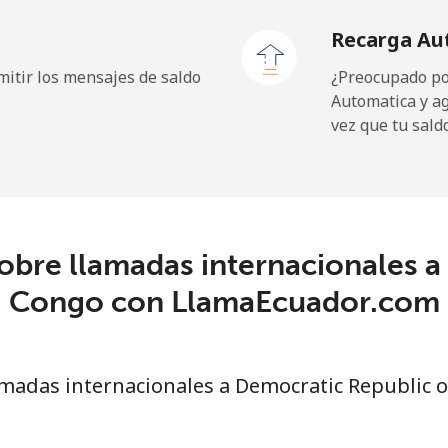
Recarga Au
5¢⁩
31 min por ⁦$10⁩
itir los mensajes de saldo
¿Preocupado por
Automatica y a
vez que tu sald
⁩
181 min por ⁦$10⁩
5¢⁩
64 min por ⁦$10⁩
obre llamadas internacionales a
Congo con LlamaEcuador.com
madas internacionales a Democratic Republic 