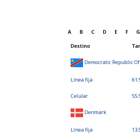
A
B
C
D
E
F
Destino
Ta
Democratic Republic O
Línea fija
⁦61.
Celular
⁦55.
Denmark
Línea fija
⁦13.