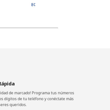
⁦8¢⁩
-
-
-
Rápida
⁦14¢⁩
ocidad de marcado! Programa tus números
os dígitos de tu teléfono y conéctate más
seres queridos.
-