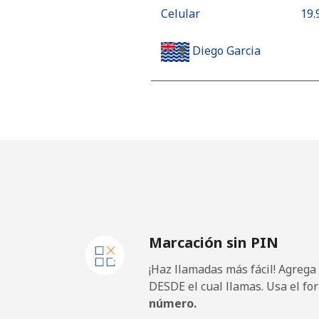
Celular
⁦19.
Diego Garcia
Línea fija
⁦185
Celular
⁦185
Djibouti
Línea fija
⁦43.
Marcación sin PIN
Celular
⁦43.
¡Haz llamadas más fácil! Agrega
Dominica
DESDE el cual llamas. Usa el fo
número.
Línea fija
⁦29.