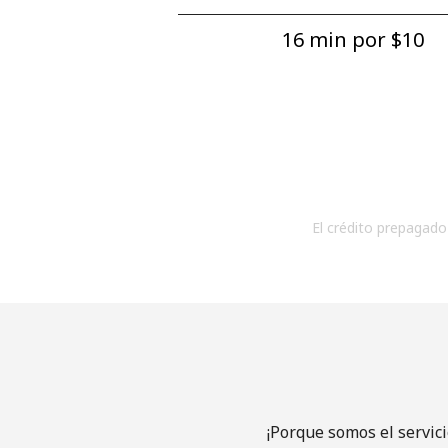
16 min por ⁦$10⁩
El crédito prepagado 
¡Porque somos el servic