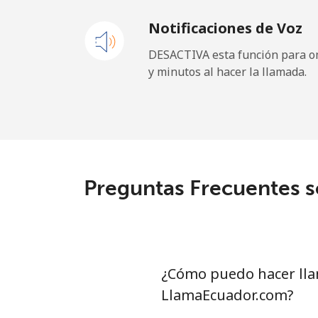
Notificaciones de Voz
Celular
⁦31.
DESACTIVA esta función para om
y minutos al hacer la llamada.
Dominican Republic
Línea fija
⁦5.5¢
Celular
⁦15.
Preguntas Frecuentes s
¿Cómo puedo hacer lla
LlamaEcuador.com?