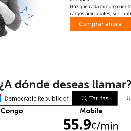
Haz que cada minuto cuente
o
cargos adicionales, sin contr
Comprar ahora
¿A dónde deseas llamar
Tarifas
U
No se ha creado una contraseña
f Congo
Mobile
55.9
Mínimo 8 caracteres
¢
/min
Una letra mayúscula y una minúscula