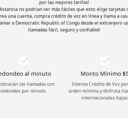
por las mejores tarifas!
istancia no podrían ser más fáciles que esto: elige tarjeta
¡Hola!
rea una cuenta, compra crédito de voz en línea y llama a cas
amar a Democratic Republic of Congo desde el extranjero u
llamadas fácil, seguro y confiable!
Inicia sesión o
REGÍSTRATE →
edondeo al minuto
Monto Mínimo ⁦$5
cobrarán las llamadas con
Intenta Crédito de Voz po
¿Olvidaste tu contraseña? →
redondeo por minuto.
orden mínima y disfruta ll
internacionales bajas
Iniciar Sesión