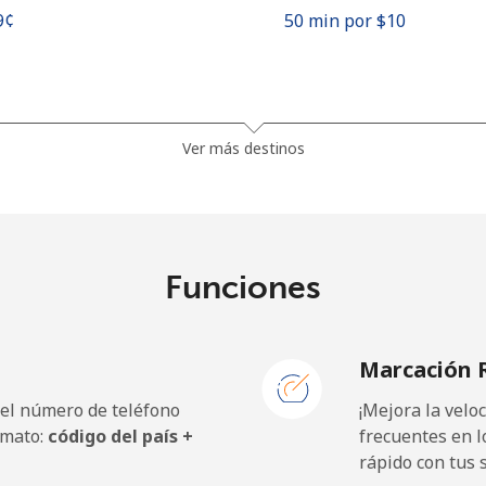
9¢⁩
50 min por ⁦$10⁩
.5¢⁩
5 min por ⁦$10⁩
Ver más destinos
.5¢⁩
5 min por ⁦$10⁩
Funciones
5¢⁩
22 min por ⁦$10⁩
Marcación 
5¢⁩
22 min por ⁦$10⁩
 el número de teléfono
¡Mejora la vel
rmato:
código del país +
frecuentes en l
rápido con tus 
9¢⁩
33 min por ⁦$10⁩