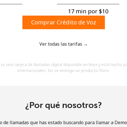
Un número
Un caracter especial
17 min por ⁦$10⁩
Comprar Crédito de Voz
Ver todas las tarifas →
Mantente en contacto para recibir nuestras mejores
es una tarjeta de llamadas digital disponible en línea y está hecho p
ofertas.
internacionales. No se entrega un producto físico.
Al abrir una cuenta en este sitio web, estoy de
acuerdo con estos
Términos y condiciones.
Únete
¿Por qué nosotros?
io de llamadas que has estado buscando para llamar a Demo