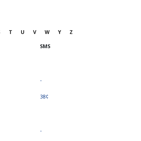
S
T
U
V
W
Y
Z
SMS
-
⁦38¢⁩
-