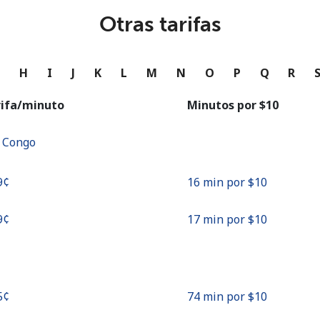
o
Otras tarifas
Continuar con
G
H
I
J
K
L
M
N
O
P
Q
R
rifa/minuto
Minutos por ⁦$10⁩
f Congo
9¢⁩
16 min por ⁦$10⁩
9¢⁩
17 min por ⁦$10⁩
5¢⁩
74 min por ⁦$10⁩