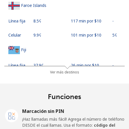
Faroe Islands
Línea fija
⁦8.5¢⁩
117 min por ⁦$10⁩
-
Celular
⁦9.9¢⁩
101 min por ⁦$10⁩
⁦5¢⁩
Fiji
Línea fija
⁦37.9¢⁩
26 min por ⁦$10⁩
-
Ver más destinos
Celular
⁦37.5¢⁩
26 min por ⁦$10⁩
⁦17¢⁩
Finland
Funciones
Línea fija
⁦35.5¢⁩
28 min por ⁦$10⁩
-
Marcación sin PIN
¡Haz llamadas más fácil! Agrega el número de teléfono
Celular
⁦34.5¢⁩
28 min por ⁦$10⁩
⁦11¢⁩
DESDE el cual llamas. Usa el formato:
código del