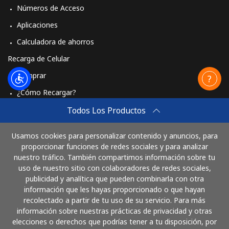
Números de Acceso
Aplicaciones
Calculadora de ahorros
Recarga de Celular
Comprar
¿Cómo Recargar?
Travel eSIM
Todos Los Productos
Comprar
Usamos cookies para personalizar contenido y anuncios, para
Cómo funciona
proporcionar funciones de redes sociales y para analizar
nuestro tráfico. También compartimos información sobre tu
uso de nuestro sitio con colaboradores de redes sociales,
publicidad y analítica que pueden combinarla con otra
Paga con
información que les hayas proporcionado o que hayan
recolectado a partir de tu uso de su servicio. Para más
información sobre nuestras prácticas de privacidad y otras
elecciones o derechos que podrías tener a tu disposición, por