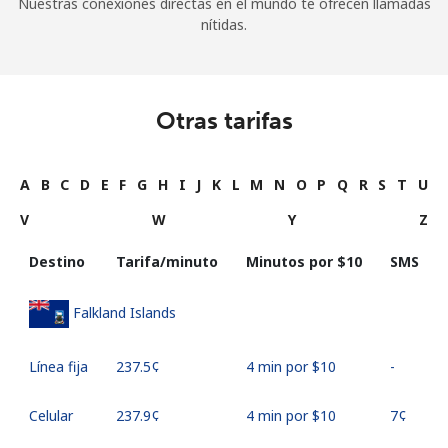
Nuestras conexiones directas en el mundo te ofrecen llamadas
nítidas.
Otras tarifas
A
B
C
D
E
F
G
H
I
J
K
L
M
N
O
P
Q
R
S
T
U
V
W
Y
Z
Destino
Tarifa/minuto
Minutos por ⁦$10⁩
SMS
Falkland Islands
Línea fija
⁦237.5¢⁩
4 min por ⁦$10⁩
-
Celular
⁦237.9¢⁩
4 min por ⁦$10⁩
⁦7¢⁩