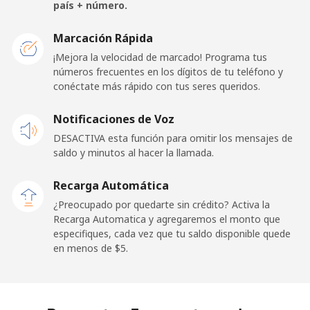
país + número.
France
Marcación Rápida
¡Mejora la velocidad de marcado! Programa tus
Línea fija
⁦1.5¢⁩
665 min por ⁦$10⁩
-
números frecuentes en los dígitos de tu teléfono y
conéctate más rápido con tus seres queridos.
Celular
⁦2.4¢⁩
416 min por ⁦$10⁩
-
Notificaciones de Voz
French Guiana
DESACTIVA esta función para omitir los mensajes de
saldo y minutos al hacer la llamada.
Línea fija
⁦4.9¢⁩
204 min por ⁦$10⁩
-
Recarga Automática
Celular
⁦30.9¢⁩
32 min por ⁦$10⁩
-
¿Preocupado por quedarte sin crédito? Activa la
Recarga Automatica y agregaremos el monto que
especifiques, cada vez que tu saldo disponible quede
French Polynesia
en menos de ⁦$5⁩.
Línea fija
⁦33.9¢⁩
29 min por ⁦$10⁩
-
Celular
⁦33.9¢⁩
29 min por ⁦$10⁩
⁦11¢⁩