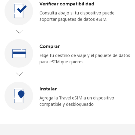
Verificar compatibilidad
Consulta abajo si tu dispositivo puede
soportar paquetes de datos eSIM.
Comprar
No se ha creado una contraseña
Elige tu destino de viaje y el paquete de datos
Mínimo 8 caracteres
para eSIM que quieres
Una letra mayúscula y una minúscula
Un número
Un caracter especial
Instalar
Agrega la Travel eSIM a un dispositivo
compatible y desbloqueado
Mantente en contacto para recibir nuestras mejores
ofertas.