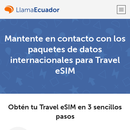
¡Bienvenido!
Mantente en contacto con los
paquetes de datos
¿Ya tienes una cuenta?
Inicia sesión →
internacionales para Travel
Regístrate con
eSIM
o
Obtén tu Travel eSIM en 3 sencillos
pasos