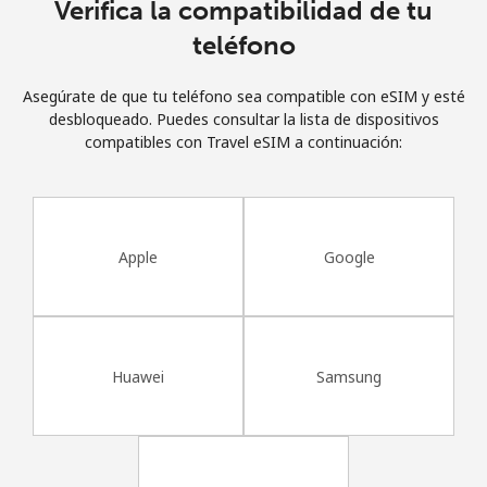
Verifica la compatibilidad de tu
Al abrir una cuenta en este sitio web, estoy de acuerdo con
estos
Términos y condiciones.
teléfono
Asegúrate de que tu teléfono sea compatible con eSIM y esté
Únete
desbloqueado. Puedes consultar la lista de dispositivos
compatibles con Travel eSIM a continuación:
¡Hola!
Apple
Google
Inicia sesión o
REGÍSTRATE →
Huawei
Samsung
¿Olvidaste tu contraseña? →