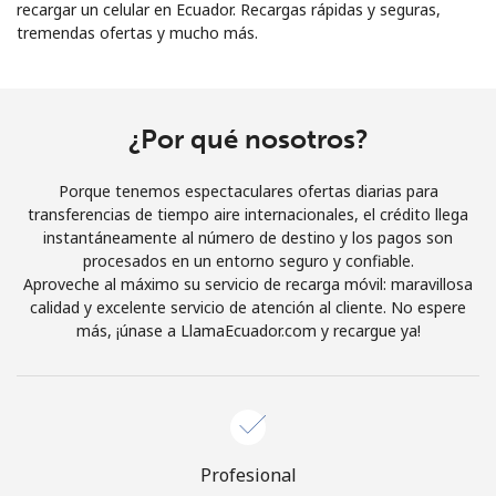
recargar un celular en Ecuador. Recargas rápidas y seguras,
tremendas ofertas y mucho más.
¿Por qué nosotros?
No se ha creado una contraseña
Porque tenemos espectaculares ofertas diarias para
Mínimo 8 caracteres
transferencias de tiempo aire internacionales, el crédito llega
Una letra mayúscula y una minúscula
instantáneamente al número de destino y los pagos son
Un número
procesados en un entorno seguro y confiable.
Un caracter especial
Aproveche al máximo su servicio de recarga móvil: maravillosa
calidad y excelente servicio de atención al cliente. No espere
más, ¡únase a LlamaEcuador.com y recargue ya!
Mantente en contacto para recibir nuestras mejores
Profesional
ofertas.