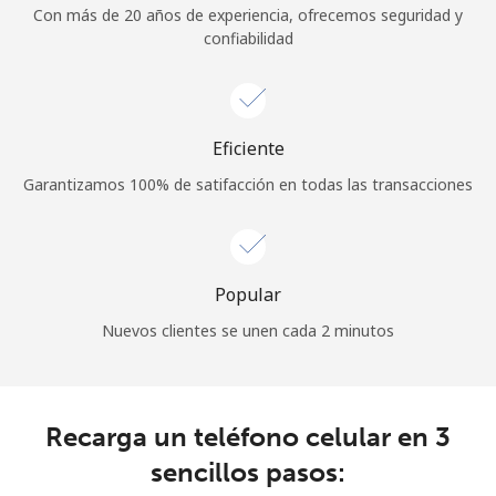
Con más de 20 años de experiencia, ofrecemos seguridad y
Al abrir una cuenta en este sitio web, estoy de acuerdo con
confiabilidad
estos
Términos y condiciones.
Únete
Eficiente
Garantizamos 100% de satifacción en todas las transacciones
¡Hola!
Inicia sesión o
REGÍSTRATE →
Popular
Nuevos clientes se unen cada 2 minutos
Recarga un teléfono celular en 3
¿Olvidaste tu contraseña? →
sencillos pasos: