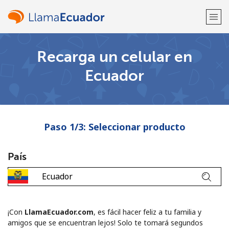
Recarga un celular en
¡Bienvenido!
Ecuador
¿Ya tienes una cuenta?
Inicia sesión →
Regístrate con
Paso 1/3: Seleccionar producto
País
o
¡Con
LlamaEcuador.com
, es fácil hacer feliz a tu familia y
amigos que se encuentran lejos! Solo te tomará segundos