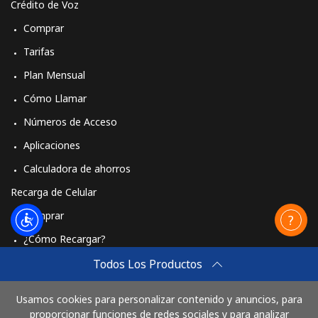
Crédito de Voz
Comprar
Tarifas
Plan Mensual
Cómo Llamar
Números de Acceso
Aplicaciones
Calculadora de ahorros
Recarga de Celular
Comprar
¿Cómo Recargar?
Travel eSIM
Todos Los Productos
Comprar
Usamos cookies para personalizar contenido y anuncios, para
Cómo funciona
proporcionar funciones de redes sociales y para analizar