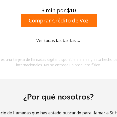
Un número
Un caracter especial
3 min por ⁦$10⁩
Comprar Crédito de Voz
Ver todas las tarifas →
Mantente en contacto para recibir nuestras mejores
es una tarjeta de llamadas digital disponible en línea y está hecho p
ofertas.
internacionales. No se entrega un producto físico.
Al abrir una cuenta en este sitio web, estoy de
acuerdo con estos
Términos y condiciones.
Únete
¿Por qué nosotros?
icio de llamadas que has estado buscando para llamar a St 