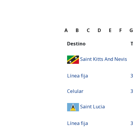
A
B
C
D
E
F
Destino
T
Saint Kitts And Nevis
Línea fija
⁦
Celular
⁦
Saint Lucia
Línea fija
⁦