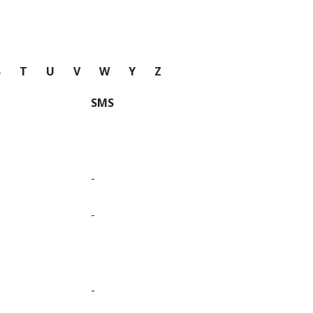
S
T
U
V
W
Y
Z
SMS
-
-
-