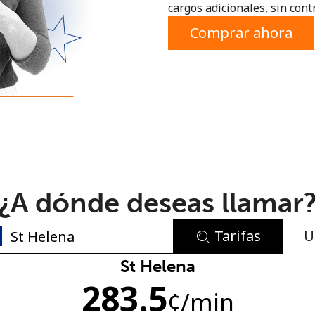
cargos adicionales, sin contr
o
Comprar ahora
¿A dónde deseas llamar
Tarifas
U
No se ha creado una contraseña
St Helena
283.5
Mínimo 8 caracteres
¢
/min
Una letra mayúscula y una minúscula