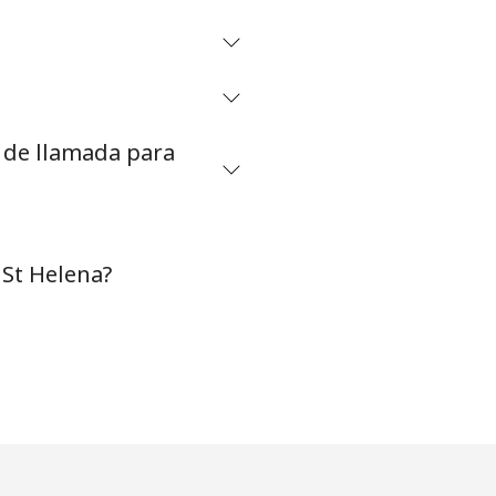
⁦27¢⁩
s de llamada para
-
-
 St Helena?
-
-