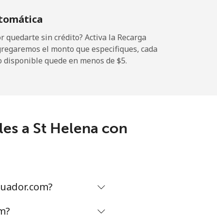
tomática
-
 quedarte sin crédito? Activa la Recarga
gregaremos el monto que especifiques, cada
o disponible quede en menos de ⁦$5⁩.
-
les a St Helena con
-
-
cuador.com?
-
om?