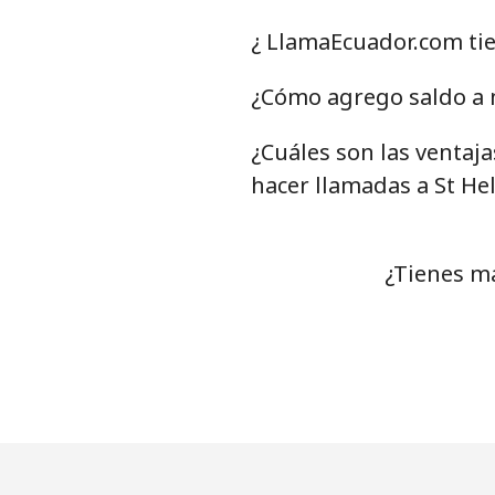
Celular
⁦
¿ LlamaEcuador.com tie
Serbia
¿Cómo agrego saldo a m
¿Cuáles son las ventaj
Línea fija
⁦
hacer llamadas a St He
Celular
⁦
Seychelles
¿Tienes má
Línea fija
⁦
Celular
⁦
Sierra Leone