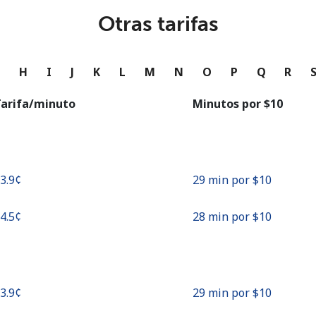
o
Otras tarifas
Continuar con
G
H
I
J
K
L
M
N
O
P
Q
R
arifa/minuto
Minutos por ⁦$10⁩
33.9¢⁩
29 min por ⁦$10⁩
34.5¢⁩
28 min por ⁦$10⁩
33.9¢⁩
29 min por ⁦$10⁩