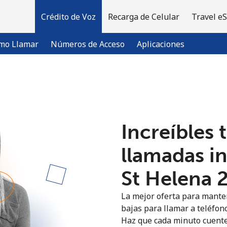
Crédito de Voz
Recarga de Celular
Travel e
mo Llamar
Números de Acceso
Aplicaciones
¡Bienvenido!
Increíbles 
¿Ya tienes una cuenta?
Inicia sesión →
llamadas i
Regístrate con
St Helena ⁦
La mejor oferta para manten
bajas para llamar a teléfono
Haz que cada minuto cuente