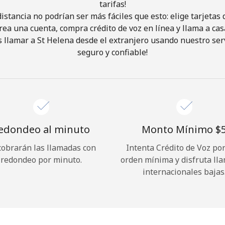
tarifas!
istancia no podrían ser más fáciles que esto: elige tarjeta
¡Hola!
rea una cuenta, compra crédito de voz en línea y llama a cas
 llamar a St Helena desde el extranjero usando nuestro servi
seguro y confiable!
Inicia sesión o
REGÍSTRATE →
edondeo al minuto
Monto Mínimo ⁦$5
cobrarán las llamadas con
Intenta Crédito de Voz po
¿Olvidaste tu contraseña? →
redondeo por minuto.
orden mínima y disfruta ll
internacionales bajas
Iniciar Sesión