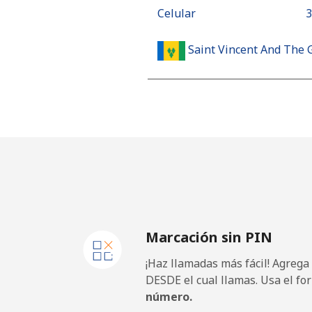
Celular
⁦
Saint Vincent And The 
Línea fija
⁦
Celular
⁦
Samoa
Línea fija
⁦
Marcación sin PIN
Celular
⁦
¡Haz llamadas más fácil! Agrega
San Marino
DESDE el cual llamas. Usa el fo
número.
Línea fija
⁦