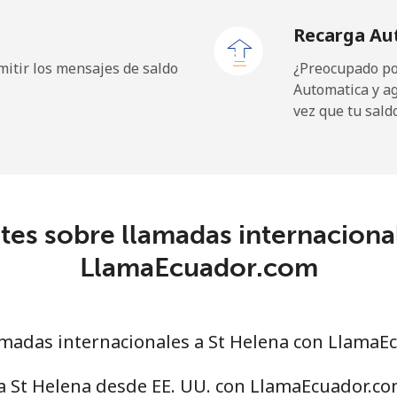
Recarga Au
23.5¢⁩
42 min por ⁦$10⁩
itir los mensajes de saldo
¿Preocupado por
Automatica y a
vez que tu sald
214.9¢⁩
4 min por ⁦$10⁩
es sobre llamadas internaciona
14.9¢⁩
67 min por ⁦$10⁩
LlamaEcuador.com
22.9¢⁩
43 min por ⁦$10⁩
madas internacionales a St Helena con LlamaE
46.9¢⁩
21 min por ⁦$10⁩
a St Helena desde EE. UU. con LlamaEcuador.c