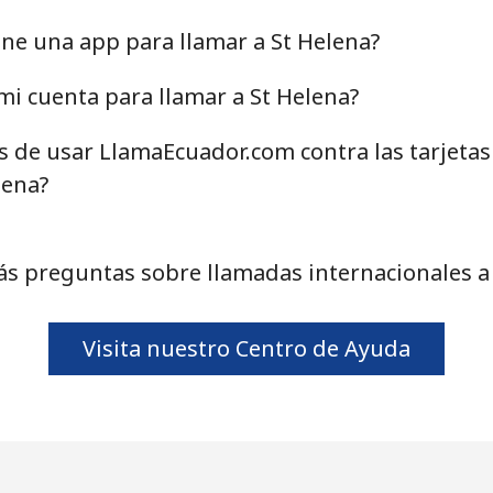
40.9¢⁩
24 min por ⁦$10⁩
ne una app para llamar a St Helena?
i cuenta para llamar a St Helena?
as de usar LlamaEcuador.com contra las tarjeta
24.5¢⁩
40 min por ⁦$10⁩
lena?
55.5¢⁩
18 min por ⁦$10⁩
s preguntas sobre llamadas internacionales a
89.5¢⁩
11 min por ⁦$10⁩
Visita nuestro Centro de Ayuda
87.5¢⁩
11 min por ⁦$10⁩