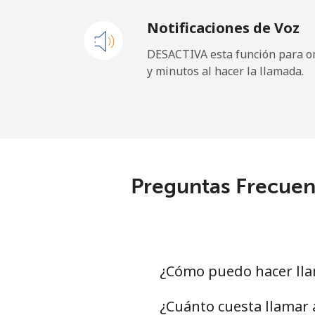
Notificaciones de Voz
Celular
⁦
DESACTIVA esta función para om
y minutos al hacer la llamada.
Sao Tome And Principe
All country
⁦
Saudi Arabia
Preguntas Frecuent
Línea fija
⁦
Celular
⁦
Senegal
¿Cómo puedo hacer lla
Línea fija
⁦
¿Cuánto cuesta llamar 