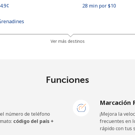
34.9¢⁩
28 min por ⁦$10⁩
Grenadines
30.5¢⁩
32 min por ⁦$10⁩
Ver más destinos
33.9¢⁩
29 min por ⁦$10⁩
Funciones
127.5¢⁩
7 min por ⁦$10⁩
Marcación 
133.9¢⁩
7 min por ⁦$10⁩
 el número de teléfono
¡Mejora la vel
rmato:
código del país +
frecuentes en l
rápido con tus 
24.5¢⁩
40 min por ⁦$10⁩