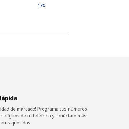
⁦17¢⁩
-
-
-
Rápida
⁦25¢⁩
ocidad de marcado! Programa tus números
os dígitos de tu teléfono y conéctate más
seres queridos.
-