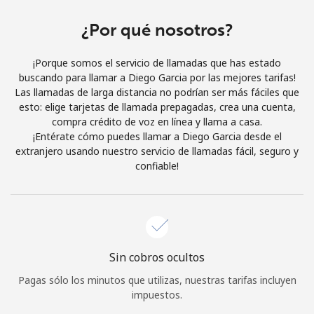
Al abrir una cuenta en este sitio web, estoy de acuerdo con
estos
Términos y condiciones.
¿Por qué nosotros?
¡Porque somos el servicio de llamadas que has estado
Únete
buscando para llamar a Diego Garcia por las mejores tarifas!
Las llamadas de larga distancia no podrían ser más fáciles que
esto: elige tarjetas de llamada prepagadas, crea una cuenta,
compra crédito de voz en línea y llama a casa.
¡Entérate cómo puedes llamar a Diego Garcia desde el
¡Hola!
extranjero usando nuestro servicio de llamadas fácil, seguro y
confiable!
Inicia sesión o
REGÍSTRATE →
Sin cobros ocultos
Pagas sólo los minutos que utilizas, nuestras tarifas incluyen
¿Olvidaste tu contraseña? →
impuestos.