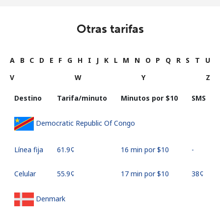
Otras tarifas
A
B
C
D
E
F
G
H
I
J
K
L
M
N
O
P
Q
R
S
T
U
V
W
Y
Z
Destino
Tarifa/minuto
Minutos por ⁦$10⁩
SMS
Democratic Republic Of Congo
Línea fija
⁦61.9¢⁩
16 min por ⁦$10⁩
-
Celular
⁦55.9¢⁩
17 min por ⁦$10⁩
⁦38¢⁩
Denmark