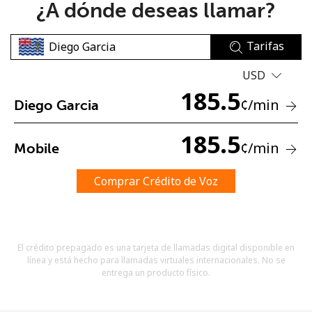
¿A dónde deseas llamar?
Tarifas
USD
185.5
¢
/min
Diego Garcia
No se ha creado una contraseña
Mínimo 8 caracteres
185.5
¢
/min
Mobile
Una letra mayúscula y una minúscula
Un número
Un caracter especial
Comprar Crédito de Voz
El crédito prepagado es una tarjeta de llamadas digital disponible en
línea y está hecho para llamadas virtuales internacionales. No se
entrega un producto físico.
Mantente en contacto para recibir nuestras mejores
ofertas.