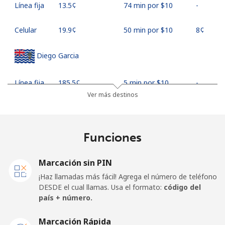
Línea fija
⁦13.5¢⁩
74 min por ⁦$10⁩
-
Celular
⁦19.9¢⁩
50 min por ⁦$10⁩
⁦8¢⁩
Diego Garcia
Línea fija
⁦185.5¢⁩
5 min por ⁦$10⁩
-
Ver más destinos
Celular
⁦185.5¢⁩
5 min por ⁦$10⁩
-
Djibouti
Funciones
Línea fija
⁦43.5¢⁩
22 min por ⁦$10⁩
-
Marcación sin PIN
¡Haz llamadas más fácil! Agrega el número de teléfono
Celular
⁦43.5¢⁩
22 min por ⁦$10⁩
⁦14¢⁩
DESDE el cual llamas. Usa el formato:
código del
país + número.
Dominica
Marcación Rápida