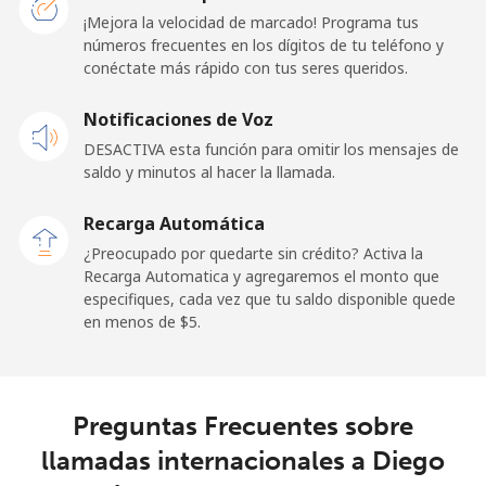
¡Mejora la velocidad de marcado! Programa tus
Línea fija
⁦29.9¢⁩
33 min por ⁦$10⁩
-
números frecuentes en los dígitos de tu teléfono y
conéctate más rápido con tus seres queridos.
Celular
⁦31.5¢⁩
31 min por ⁦$10⁩
-
Notificaciones de Voz
Dominican Republic
DESACTIVA esta función para omitir los mensajes de
saldo y minutos al hacer la llamada.
Línea fija
⁦5.5¢⁩
181 min por ⁦$10⁩
-
Recarga Automática
Celular
⁦15.5¢⁩
64 min por ⁦$10⁩
⁦14¢⁩
¿Preocupado por quedarte sin crédito? Activa la
Recarga Automatica y agregaremos el monto que
especifiques, cada vez que tu saldo disponible quede
en menos de ⁦$5⁩.
Preguntas Frecuentes sobre
llamadas internacionales a Diego