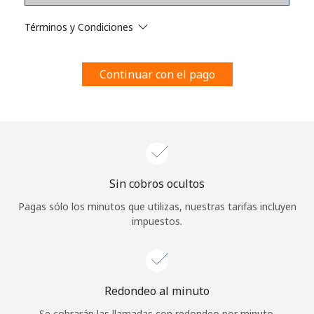
Al abrir una cuenta en este sitio web, estoy de acuerdo con
estos
Términos y condiciones.
Términos y Condiciones
Únete
Continuar con el pago
¡Hola!
Sin cobros ocultos
Inicia sesión o
REGÍSTRATE →
Pagas sólo los minutos que utilizas, nuestras tarifas incluyen
impuestos.
Redondeo al minuto
¿Olvidaste tu contraseña? →
Se cobrarán las llamadas con redondeo por minuto.