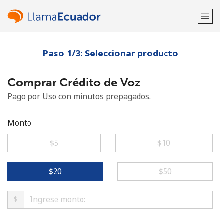
Paso 1/3: Seleccionar producto
¡Bienvenido!
Comprar Crédito de Voz
¿Ya tienes una cuenta?
Inicia sesión →
Pago por Uso con minutos prepagados.
Regístrate con
Monto
⁦$5⁩
⁦$10⁩
o
⁦$20⁩
⁦$50⁩
$