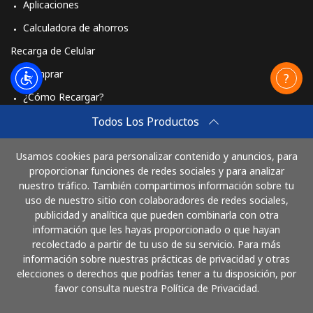
Aplicaciones
Calculadora de ahorros
Recarga de Celular
Comprar
¿Cómo Recargar?
Travel eSIM
Todos Los Productos
Comprar
Usamos cookies para personalizar contenido y anuncios, para
Cómo funciona
proporcionar funciones de redes sociales y para analizar
nuestro tráfico. También compartimos información sobre tu
uso de nuestro sitio con colaboradores de redes sociales,
publicidad y analítica que pueden combinarla con otra
Paga con
información que les hayas proporcionado o que hayan
recolectado a partir de tu uso de su servicio. Para más
información sobre nuestras prácticas de privacidad y otras
elecciones o derechos que podrías tener a tu disposición, por
favor consulta nuestra Política de Privacidad.