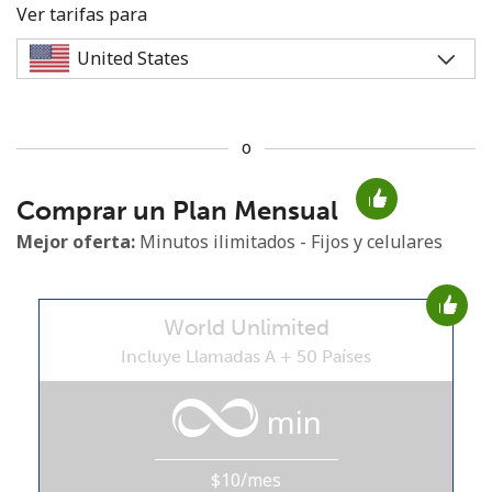
Ver tarifas para
o
No se ha creado una contraseña
Comprar un Plan Mensual
Mínimo 8 caracteres
Una letra mayúscula y una minúscula
Mejor oferta:
Minutos ilimitados - Fijos y celulares
Un número
Un caracter especial
World Unlimited
Incluye Llamadas A + 50 Países
min
Mantente en contacto para recibir nuestras mejores
ofertas.
$10/mes