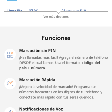
Línea fija
⁦37.9¢⁩
26 min por ⁦$10⁩
-
Ver más destinos
Celular
⁦37.5¢⁩
26 min por ⁦$10⁩
⁦17¢⁩
Finland
Funciones
Línea fija
⁦35.5¢⁩
28 min por ⁦$10⁩
-
Marcación sin PIN
¡Haz llamadas más fácil! Agrega el número de teléfono
Celular
⁦34.5¢⁩
28 min por ⁦$10⁩
⁦11¢⁩
DESDE el cual llamas. Usa el formato:
código del
país + número.
France
Marcación Rápida
¡Mejora la velocidad de marcado! Programa tus
Línea fija
⁦1.5¢⁩
665 min por ⁦$10⁩
-
números frecuentes en los dígitos de tu teléfono y
conéctate más rápido con tus seres queridos.
Celular
⁦2.4¢⁩
416 min por ⁦$10⁩
-
Notificaciones de Voz