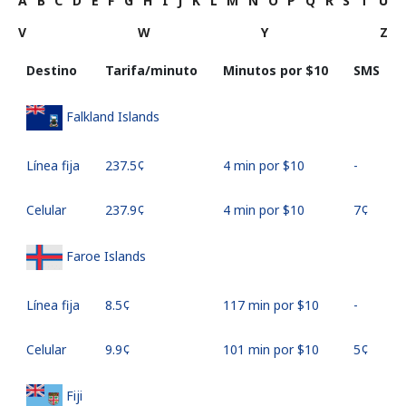
A
B
C
D
E
F
G
H
I
J
K
L
M
N
O
P
Q
R
S
T
U
V
W
Y
Z
Destino
Tarifa/minuto
Minutos por ⁦$10⁩
SMS
Falkland Islands
Línea fija
⁦237.5¢⁩
4 min por ⁦$10⁩
-
Celular
⁦237.9¢⁩
4 min por ⁦$10⁩
⁦7¢⁩
Faroe Islands
Línea fija
⁦8.5¢⁩
117 min por ⁦$10⁩
-
Celular
⁦9.9¢⁩
101 min por ⁦$10⁩
⁦5¢⁩
Fiji