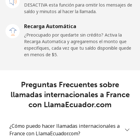
French Guiana
DESACTIVA esta función para omitir los mensajes de
saldo y minutos al hacer la llamada.
Línea fija
⁦4.9¢⁩
204 min por ⁦$10⁩
-
Recarga Automática
Celular
⁦30.9¢⁩
32 min por ⁦$10⁩
-
¿Preocupado por quedarte sin crédito? Activa la
Recarga Automatica y agregaremos el monto que
especifiques, cada vez que tu saldo disponible quede
French Polynesia
en menos de ⁦$5⁩.
Línea fija
⁦33.9¢⁩
29 min por ⁦$10⁩
-
Celular
⁦33.9¢⁩
29 min por ⁦$10⁩
⁦11¢⁩
Preguntas Frecuentes sobre
llamadas internacionales a France
con LlamaEcuador.com
¿Cómo puedo hacer llamadas internacionales a
France con LlamaEcuador.com?