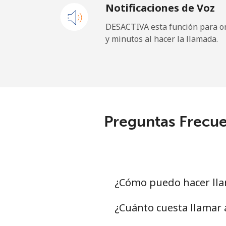
Notificaciones de Voz
Cayman Islands
DESACTIVA esta función para om
y minutos al hacer la llamada.
Línea fija
⁦
Celular
⁦
Central African Republi
Preguntas Frecue
Línea fija
⁦
Celular
⁦
Chad
¿Cómo puedo hacer lla
Línea fija
⁦
¿Cuánto cuesta llamar