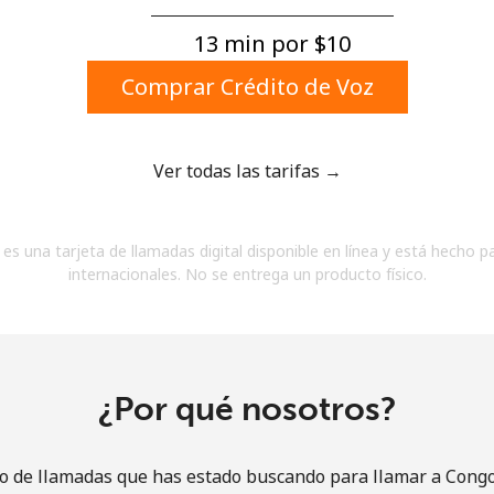
Un número
Un caracter especial
13 min por ⁦$10⁩
Comprar Crédito de Voz
Ver todas las tarifas →
Mantente en contacto para recibir nuestras mejores
es una tarjeta de llamadas digital disponible en línea y está hecho p
ofertas.
internacionales. No se entrega un producto físico.
Al abrir una cuenta en este sitio web, estoy de
acuerdo con estos
Términos y condiciones.
Únete
¿Por qué nosotros?
io de llamadas que has estado buscando para llamar a Congo 