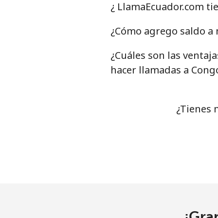
Celular
⁦
¿ LlamaEcuador.com ti
Chile
¿Cómo agrego saldo a 
¿Cuáles son las ventaj
Línea fija
⁦
hacer llamadas a Cong
Celular
⁦
Santiago
⁦
¿Tienes 
China
Línea fija
⁦
Celular
⁦
Christmas Island
¡Gra