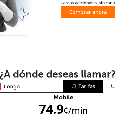
cargos adicionales, sin contr
o
Comprar ahora
¿A dónde deseas llamar
Tarifas
U
No se ha creado una contraseña
Mobile
74.9
Mínimo 8 caracteres
¢
/min
Una letra mayúscula y una minúscula