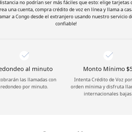
istancia no podrían ser más fáciles que esto: elige tarjeta
rea una cuenta, compra crédito de voz en línea y llama a cas
¡Hola!
amar a Congo desde el extranjero usando nuestro servicio de
confiable!
Inicia sesión o
REGÍSTRATE →
edondeo al minuto
Monto Mínimo ⁦$5
cobrarán las llamadas con
Intenta Crédito de Voz po
redondeo por minuto.
orden mínima y disfruta ll
¿Olvidaste tu contraseña? →
internacionales bajas
Iniciar Sesión