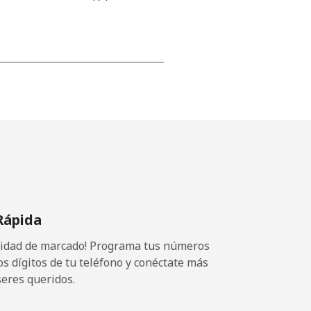
⁦15¢⁩
-
⁦16¢⁩
Rápida
ocidad de marcado! Programa tus números
-
os dígitos de tu teléfono y conéctate más
seres queridos.
⁦15¢⁩