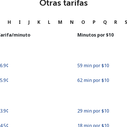
Otras tarifas
o
Continuar con
G
H
I
J
K
L
M
N
O
P
Q
R
arifa/minuto
Minutos por ⁦$10⁩
16.9¢⁩
59 min por ⁦$10⁩
15.9¢⁩
62 min por ⁦$10⁩
33.9¢⁩
29 min por ⁦$10⁩
54.5¢⁩
18 min por ⁦$10⁩