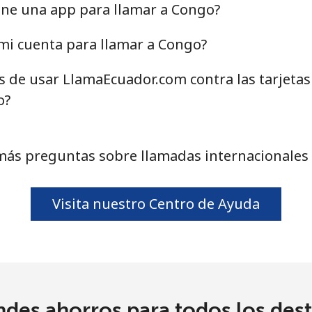
71.5¢⁩
13 min por ⁦$10⁩
ene una app para llamar a Congo?
mi cuenta para llamar a Congo?
as de usar LlamaEcuador.com contra las tarjeta
4.5¢⁩
222 min por ⁦$10⁩
o?
1.6¢⁩
625 min por ⁦$10⁩
1.7¢⁩
588 min por ⁦$10⁩
más preguntas sobre llamadas internacionales
Visita nuestro Centro de Ayuda
4.9¢⁩
204 min por ⁦$10⁩
4.9¢⁩
204 min por ⁦$10⁩
ndes ahorros para todos los dest