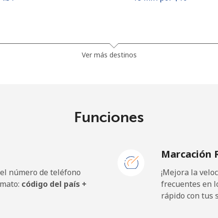
1.5¢⁩
665 min por ⁦$10⁩
Ver más destinos
33.9¢⁩
29 min por ⁦$10⁩
Funciones
39.5¢⁩
25 min por ⁦$10⁩
Marcación 
 el número de teléfono
¡Mejora la vel
23.5¢⁩
42 min por ⁦$10⁩
rmato:
código del país +
frecuentes en l
rápido con tus 
25.5¢⁩
39 min por ⁦$10⁩