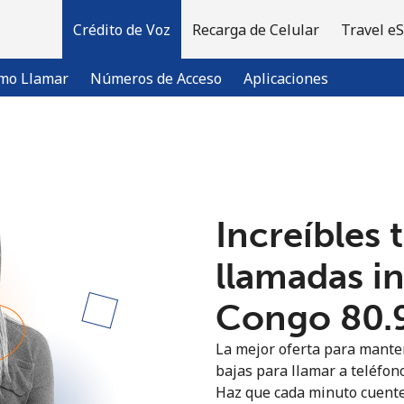
Crédito de Voz
Recarga de Celular
Travel e
mo Llamar
Números de Acceso
Aplicaciones
¡Bienvenido!
Increíbles 
¿Ya tienes una cuenta?
Inicia sesión →
llamadas i
Regístrate con
Congo ⁦80.
La mejor oferta para manten
bajas para llamar a teléfono
Haz que cada minuto cuente