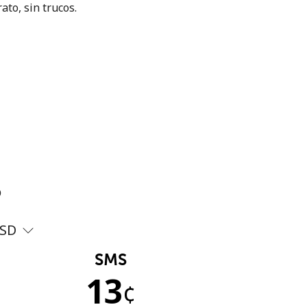
ato, sin trucos.
?
SD
SMS
13
¢