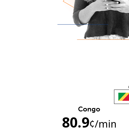
Congo
80.9
¢
/min