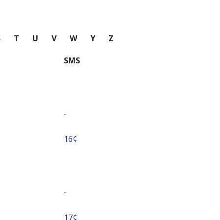
S
T
U
V
W
Y
Z
SMS
-
⁦16¢⁩
-
⁦17¢⁩