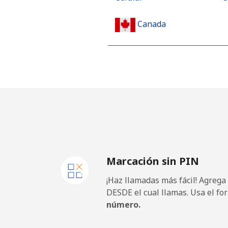
Canada
All country
⁦
Cape Verde
Línea fija
⁦
Celular
⁦
Marcación sin PIN
Caribbean Netherlands
¡Haz llamadas más fácil! Agrega
Línea fija
⁦
DESDE el cual llamas. Usa el fo
número.
Celular
⁦