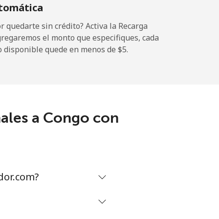
tomática
 quedarte sin crédito? Activa la Recarga
gregaremos el monto que especifiques, cada
-
o disponible quede en menos de ⁦$5⁩.
-
nales a Congo con
-
-
dor.com?
-