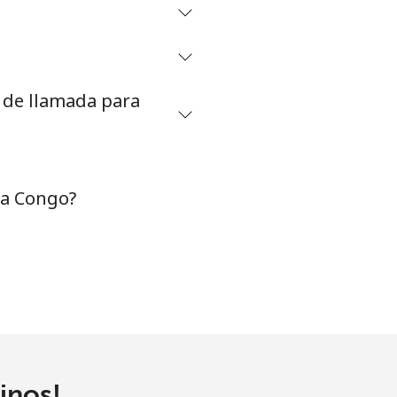
⁦16¢⁩
s de llamada para
-
⁦8¢⁩
-
 a Congo?
-
-
inos!