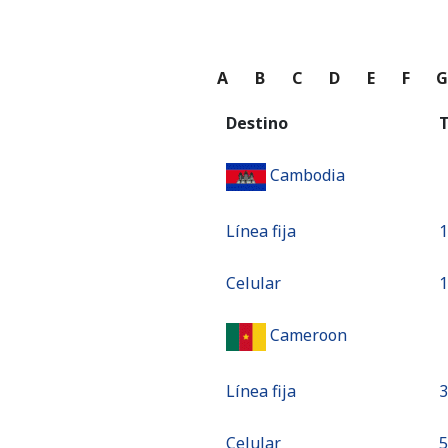
A
B
C
D
E
F
Destino
T
Cambodia
Línea fija
⁦
Celular
⁦
Cameroon
Línea fija
⁦
Celular
⁦