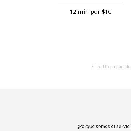
12 min por ⁦$10⁩
El crédito prepagado 
¡Porque somos el servic