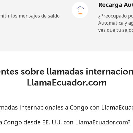
Recarga Au
itir los mensajes de saldo
¿Preocupado por
Automatica y a
19.9¢⁩
50 min por ⁦$10⁩
vez que tu sald
27.5¢⁩
36 min por ⁦$10⁩
c
ntes sobre llamadas internacio
88.5¢⁩
11 min por ⁦$10⁩
LlamaEcuador.com
73.9¢⁩
13 min por ⁦$10⁩
madas internacionales a Congo con LlamaEcua
78.9¢⁩
12 min por ⁦$10⁩
 a Congo desde EE. UU. con LlamaEcuador.com?