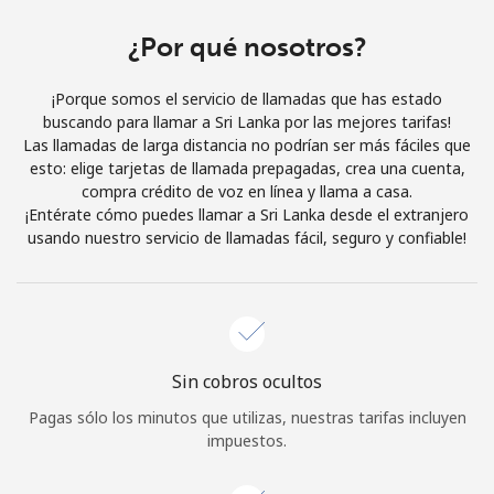
Al abrir una cuenta en este sitio web, estoy de acuerdo con
estos
Términos y condiciones.
¿Por qué nosotros?
¡Porque somos el servicio de llamadas que has estado
Únete
buscando para llamar a Sri Lanka por las mejores tarifas!
Las llamadas de larga distancia no podrían ser más fáciles que
esto: elige tarjetas de llamada prepagadas, crea una cuenta,
compra crédito de voz en línea y llama a casa.
¡Entérate cómo puedes llamar a Sri Lanka desde el extranjero
¡Hola!
usando nuestro servicio de llamadas fácil, seguro y confiable!
Inicia sesión o
REGÍSTRATE →
Sin cobros ocultos
Pagas sólo los minutos que utilizas, nuestras tarifas incluyen
impuestos.
¿Olvidaste tu contraseña? →