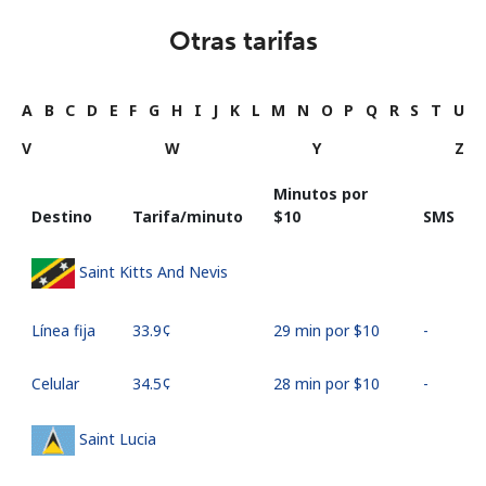
Otras tarifas
A
B
C
D
E
F
G
H
I
J
K
L
M
N
O
P
Q
R
S
T
U
V
W
Y
Z
Minutos por
Destino
Tarifa/minuto
⁦$10⁩
SMS
Saint Kitts And Nevis
Línea fija
⁦33.9¢⁩
29 min por ⁦$10⁩
-
Celular
⁦34.5¢⁩
28 min por ⁦$10⁩
-
Saint Lucia