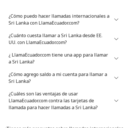
Línea fija
⁦46.9¢⁩
21 min por ⁦$10⁩
-
¿Cómo puedo hacer llamadas internacionales a
Celular
⁦40.9¢⁩
24 min por ⁦$10⁩
⁦27¢⁩
Sri Lanka con LlamaEcuador.com?
Serbia
¿Cuánto cuesta llamar a Sri Lanka desde EE.
UU. con LlamaEcuador.com?
Línea fija
⁦24.5¢⁩
40 min por ⁦$10⁩
-
¿ LlamaEcuador.com tiene una app para llamar
Celular
⁦55.5¢⁩
18 min por ⁦$10⁩
-
a Sri Lanka?
¿Cómo agrego saldo a mi cuenta para llamar a
Seychelles
Sri Lanka?
Línea fija
⁦89.5¢⁩
11 min por ⁦$10⁩
-
¿Cuáles son las ventajas de usar
LlamaEcuador.com contra las tarjetas de
Celular
⁦87.5¢⁩
11 min por ⁦$10⁩
-
llamada para hacer llamadas a Sri Lanka?
Sierra Leone