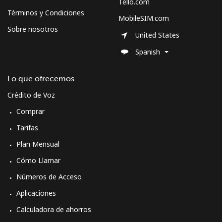
Tello.com
Términos y Condiciones
MobileSIM.com
Spain
Sobre nosotros
United States
Línea fija
⁦1.5¢⁩
665 min por ⁦$10⁩
-
Spanish
Celular
⁦1.5¢⁩
665 min por ⁦$10⁩
⁦7¢⁩
Lo que ofrecemos
Crédito de Voz
Sri Lanka
Comprar
Línea fija
⁦28.5¢⁩
35 min por ⁦$10⁩
-
Tarifas
Plan Mensual
Celular
⁦24.5¢⁩
40 min por ⁦$10⁩
-
Cómo Llamar
St Helena
Números de Acceso
Aplicaciones
All
⁦283.5¢⁩
3 min por ⁦$10⁩
-
Calculadora de ahorros
country