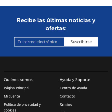
Celular
⁦53.9¢⁩
18 min por ⁦$10⁩
-
South Africa
Recibe las últimas noticias y
ofertas:
Línea fija
⁦12.5¢⁩
80 min por ⁦$10⁩
-
Suscribirse
Celular
⁦10.5¢⁩
95 min por ⁦$10⁩
⁦7¢⁩
South Korea
Línea fija
⁦4.9¢⁩
204 min por ⁦$10⁩
-
Quiénes somos
Ayuda y Soporte
Celular
⁦3.5¢⁩
285 min por ⁦$10⁩
⁦7¢⁩
Página Principal
Centro de Ayuda
South Sudan
Mi cuenta
Contacto
Política de privacidad y
Socios
Celular
⁦70.5¢⁩
14 min por ⁦$10⁩
-
cookies