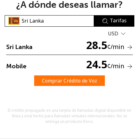
¿A dónde deseas llamar?
Tarifas
USD
28.5
¢
/min
Sri Lanka
No se ha creado una contraseña
Mínimo 8 caracteres
24.5
¢
/min
Mobile
Una letra mayúscula y una minúscula
Un número
Un caracter especial
Comprar Crédito de Voz
El crédito prepagado es una tarjeta de llamadas digital disponible en
línea y está hecho para llamadas virtuales internacionales. No se
entrega un producto físico.
Mantente en contacto para recibir nuestras mejores
ofertas.