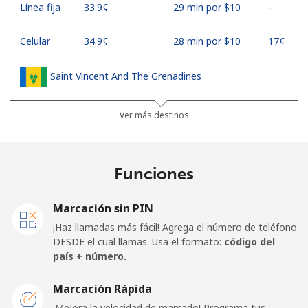
Línea fija
⁦33.9¢⁩
29 min por ⁦$10⁩
-
Celular
⁦34.9¢⁩
28 min por ⁦$10⁩
⁦17¢⁩
Saint Vincent And The Grenadines
Línea fija
⁦30.5¢⁩
32 min por ⁦$10⁩
-
Ver más destinos
Celular
⁦33.9¢⁩
29 min por ⁦$10⁩
-
Funciones
Samoa
Marcación sin PIN
Línea fija
⁦127.5¢⁩
7 min por ⁦$10⁩
-
¡Haz llamadas más fácil! Agrega el número de teléfono
DESDE el cual llamas. Usa el formato:
código del
Celular
⁦133.9¢⁩
7 min por ⁦$10⁩
⁦25¢⁩
país + número.
San Marino
Marcación Rápida
¡Mejora la velocidad de marcado! Programa tus