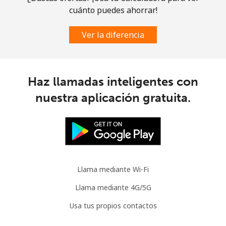
cuánto puedes ahorrar!
Celular
⁦3.5¢⁩
285 min por ⁦$10⁩
⁦9¢⁩
Ver la diferencia
Slovenia
Línea fija
⁦34.5¢⁩
28 min por ⁦$10⁩
-
Haz llamadas inteligentes con
nuestra aplicación gratuita.
Celular
⁦55.5¢⁩
18 min por ⁦$10⁩
-
Solomon Islands
All
⁦163.9¢⁩
6 min por ⁦$10⁩
-
country
Llama mediante Wi-Fi
Somalia
Llama mediante 4G/5G
Usa tus propios contactos
Línea fija
⁦57.5¢⁩
17 min por ⁦$10⁩
-