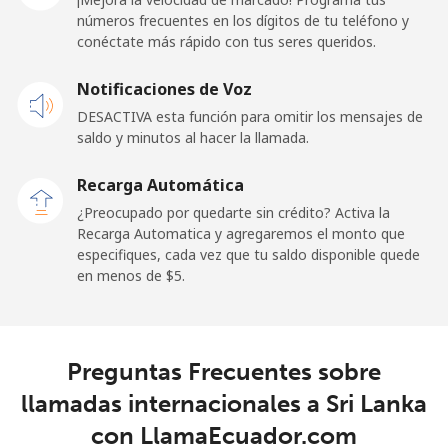
números frecuentes en los dígitos de tu teléfono y
Línea fija
⁦24.5¢⁩
40 min por ⁦$10⁩
-
conéctate más rápido con tus seres queridos.
Celular
⁦23.5¢⁩
42 min por ⁦$10⁩
-
Notificaciones de Voz
DESACTIVA esta función para omitir los mensajes de
Sao Tome And Principe
saldo y minutos al hacer la llamada.
All
⁦214.9¢⁩
4 min por ⁦$10⁩
-
Recarga Automática
country
¿Preocupado por quedarte sin crédito? Activa la
Recarga Automatica y agregaremos el monto que
Saudi Arabia
especifiques, cada vez que tu saldo disponible quede
en menos de ⁦$5⁩.
Línea fija
⁦14.9¢⁩
67 min por ⁦$10⁩
-
Celular
⁦22.9¢⁩
43 min por ⁦$10⁩
-
Preguntas Frecuentes sobre
llamadas internacionales a Sri Lanka
Senegal
con LlamaEcuador.com