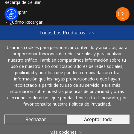
Recarga de Celular
St Pierre And Miquelon
Comprar
¿Cómo Recargar?
Línea fija
⁦53.9¢⁩
18 min por ⁦$10⁩
-
Travel eSIM
Todos Los Productos
Celular
⁦54.5¢⁩
18 min por ⁦$10⁩
-
Comprar
Usamos cookies para personalizar contenido y anuncios, para
Cómo funciona
proporcionar funciones de redes sociales y para analizar
Sudan
nuestro tráfico. También compartimos información sobre tu
uso de nuestro sitio con colaboradores de redes sociales,
Línea fija
⁦47.9¢⁩
20 min por ⁦$10⁩
-
publicidad y analítica que pueden combinarla con otra
Paga con
información que les hayas proporcionado o que hayan
Celular
⁦44.5¢⁩
22 min por ⁦$10⁩
⁦35¢⁩
recolectado a partir de tu uso de su servicio. Para más
información sobre nuestras prácticas de privacidad y otras
elecciones o derechos que podrías tener a tu disposición, por
Suriname
favor consulta nuestra Política de Privacidad.
Línea fija
⁦44.5¢⁩
22 min por ⁦$10⁩
-
Rechazar
Aceptar todo
© 2026 LlamaEcuador
Celular
⁦46.5¢⁩
21 min por ⁦$10⁩
-
Más opciones