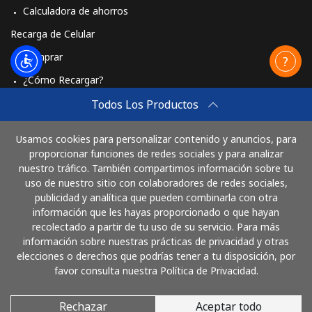
Celular
⁦3.9¢⁩
256 min por ⁦$10⁩
⁦8¢⁩
Calculadora de ahorros
Recarga de Celular
Comprar
¿Cómo Recargar?
Travel eSIM
Todos Los Productos
Comprar
Usamos cookies para personalizar contenido y anuncios, para
Cómo funciona
proporcionar funciones de redes sociales y para analizar
nuestro tráfico. También compartimos información sobre tu
uso de nuestro sitio con colaboradores de redes sociales,
publicidad y analítica que pueden combinarla con otra
Paga con
información que les hayas proporcionado o que hayan
recolectado a partir de tu uso de su servicio. Para más
información sobre nuestras prácticas de privacidad y otras
elecciones o derechos que podrías tener a tu disposición, por
favor consulta nuestra Política de Privacidad.
Rechazar
Aceptar todo
© 2026 LlamaEcuador