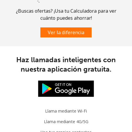
Comoros
¿Buscas ofertas? ¡Usa tu Calculadora para ver
cuánto puedes ahorrar!
Línea fija
⁦76.9¢⁩
13 min por ⁦$10⁩
-
Ver la diferencia
Celular
⁦78.5¢⁩
12 min por ⁦$10⁩
⁦5¢⁩
Congo
Haz llamadas inteligentes con
Línea fija
⁦80.9¢⁩
12 min por ⁦$10⁩
-
nuestra aplicación gratuita.
Celular
⁦74.9¢⁩
13 min por ⁦$10⁩
⁦13¢⁩
Cook Islands
Llama mediante Wi-Fi
Línea fija
⁦137.9¢⁩
7 min por ⁦$10⁩
-
Llama mediante 4G/5G
Celular
⁦137.9¢⁩
7 min por ⁦$10⁩
⁦5¢⁩