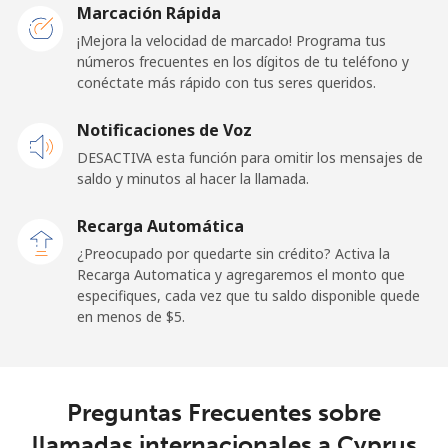
Marcación Rápida
Línea fija
⁦23.5¢⁩
42 min por ⁦$10⁩
-
¡Mejora la velocidad de marcado! Programa tus
números frecuentes en los dígitos de tu teléfono y
conéctate más rápido con tus seres queridos.
Celular
⁦25.5¢⁩
39 min por ⁦$10⁩
⁦15¢⁩
Notificaciones de Voz
Cayman Islands
DESACTIVA esta función para omitir los mensajes de
saldo y minutos al hacer la llamada.
Línea fija
⁦19.9¢⁩
50 min por ⁦$10⁩
-
Recarga Automática
Celular
⁦27.5¢⁩
36 min por ⁦$10⁩
-
¿Preocupado por quedarte sin crédito? Activa la
Recarga Automatica y agregaremos el monto que
Central African Republic
especifiques, cada vez que tu saldo disponible quede
en menos de ⁦$5⁩.
Línea fija
⁦88.5¢⁩
11 min por ⁦$10⁩
-
Celular
⁦73.9¢⁩
13 min por ⁦$10⁩
-
Preguntas Frecuentes sobre
llamadas internacionales a Cyprus
Chad