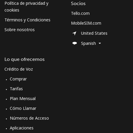
Política de privacidad y
Socios
cookies
Tello.com
Curacao
Términos y Condiciones
MobileSIM.com
Sobre nosotros
Línea fija
⁦21.5¢⁩
46 min por ⁦$10⁩
-
United States
Spanish
Celular
⁦23.5¢⁩
42 min por ⁦$10⁩
-
Lo que ofrecemos
Cyprus
Crédito de Voz
Línea fija
⁦14.5¢⁩
68 min por ⁦$10⁩
-
Comprar
Tarifas
Celular
⁦10.5¢⁩
95 min por ⁦$10⁩
⁦5¢⁩
Plan Mensual
Czechia
Cómo Llamar
Números de Acceso
Línea fija
⁦2¢⁩
500 min por ⁦$10⁩
-
Aplicaciones