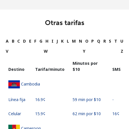
Otras tarifas
A
B
C
D
E
F
G
H
I
J
K
L
M
N
O
P
Q
R
S
T
U
V
W
Y
Z
Minutos por
Destino
Tarifa/minuto
⁦$10⁩
SMS
Cambodia
Línea fija
⁦16.9¢⁩
59 min por ⁦$10⁩
-
Celular
⁦15.9¢⁩
62 min por ⁦$10⁩
⁦16¢⁩
Cameroon