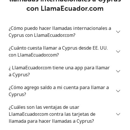
con LlamaEcuador.com
Línea fija
⁦78.9¢⁩
12 min por ⁦$10⁩
-
¿Cómo puedo hacer llamadas internacionales a
Celular
⁦71.5¢⁩
13 min por ⁦$10⁩
⁦16¢⁩
Cyprus con LlamaEcuador.com?
Chile
¿Cuánto cuesta llamar a Cyprus desde EE. UU.
con LlamaEcuador.com?
Línea fija
⁦4.5¢⁩
222 min por ⁦$10⁩
-
¿ LlamaEcuador.com tiene una app para llamar
Celular
⁦1.6¢⁩
625 min por ⁦$10⁩
⁦8¢⁩
a Cyprus?
¿Cómo agrego saldo a mi cuenta para llamar a
Santiago
⁦1.7¢⁩
588 min por ⁦$10⁩
-
Cyprus?
China
¿Cuáles son las ventajas de usar
LlamaEcuador.com contra las tarjetas de
Línea fija
⁦4.9¢⁩
204 min por ⁦$10⁩
-
llamada para hacer llamadas a Cyprus?