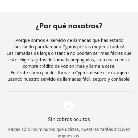
Al abrir una cuenta en este sitio web, estoy de acuerdo con
estos
Términos y condiciones.
¿Por qué nosotros?
Únete
¡Porque somos el servicio de llamadas que has estado
buscando para llamar a Cyprus por las mejores tarifas!
Las llamadas de larga distancia no podrían ser más fáciles que
esto: elige tarjetas de llamada prepagadas, crea una cuenta,
¡Hola!
compra crédito de voz en línea y llama a casa.
¡Entérate cómo puedes llamar a Cyprus desde el extranjero
usando nuestro servicio de llamadas fácil, seguro y confiable!
Inicia sesión o
REGÍSTRATE →
Sin cobros ocultos
¿Olvidaste tu contraseña? →
Pagas sólo los minutos que utilizas, nuestras tarifas incluyen
impuestos.