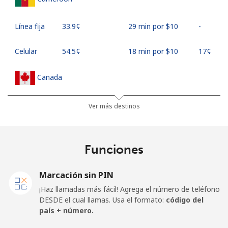
Línea fija
⁦33.9¢⁩
29 min por ⁦$10⁩
-
Celular
⁦54.5¢⁩
18 min por ⁦$10⁩
⁦17¢⁩
Canada
All
⁦1.5¢⁩
665 min por ⁦$10⁩
⁦15¢⁩
Ver más destinos
country
Cape Verde
Funciones
Línea fija
⁦33.9¢⁩
29 min por ⁦$10⁩
-
Marcación sin PIN
¡Haz llamadas más fácil! Agrega el número de teléfono
Celular
⁦39.5¢⁩
25 min por ⁦$10⁩
⁦16¢⁩
DESDE el cual llamas. Usa el formato:
código del
país + número.
Caribbean Netherlands