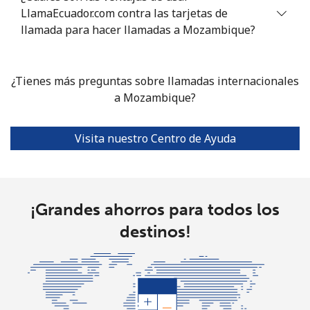
LlamaEcuador.com contra las tarjetas de
Celular
⁦58.5¢⁩
17 min por
⁦8¢⁩
llamada para hacer llamadas a Mozambique?
⁦$10⁩
Mariana Islands
¿Tienes más preguntas sobre llamadas internacionales
a Mozambique?
All country
⁦10.5¢⁩
95 min por
-
⁦$10⁩
Visita nuestro Centro de Ayuda
Marshall Islands
Línea fija
⁦32.9¢⁩
30 min por
-
¡Grandes ahorros para todos los
⁦$10⁩
destinos!
Celular
⁦32.9¢⁩
30 min por
-
⁦$10⁩
Martinique