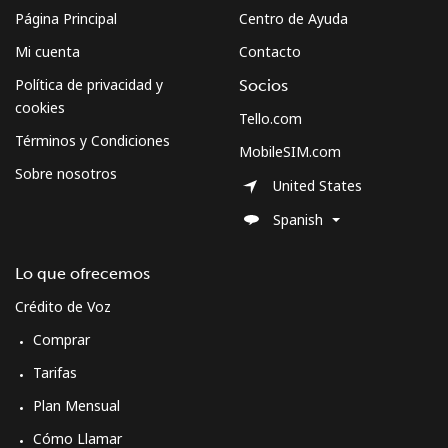
⁦$10⁩
Página Principal
Centro de Ayuda
Mi cuenta
Contacto
Micronesia
Política de privacidad y
Socios
cookies
Tello.com
All country
⁦70.9¢⁩
14 min por
-
Términos y Condiciones
⁦$10⁩
MobileSIM.com
Sobre nosotros
United States
Moldova
Spanish
Línea fija
⁦38.9¢⁩
25 min por
-
⁦$10⁩
Lo que ofrecemos
Crédito de Voz
Celular
⁦39.9¢⁩
25 min por
⁦32¢⁩
⁦$10⁩
Comprar
Tarifas
Monaco
Plan Mensual
Cómo Llamar
Línea fija
⁦42.5¢⁩
23 min por
-