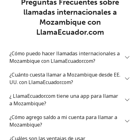
Preguntas Frecuentes sobre
Línea fija
⁦109.9¢⁩
9 min por
-
llamadas internacionales a
⁦$10⁩
Mozambique con
Celular
⁦108.9¢⁩
9 min por
-
LlamaEcuador.com
⁦$10⁩
Mali
¿Cómo puedo hacer llamadas internacionales a
Mozambique con LlamaEcuador.com?
Línea fija
⁦53.9¢⁩
18 min por
-
¿Cuánto cuesta llamar a Mozambique desde EE.
⁦$10⁩
UU. con LlamaEcuador.com?
Celular
⁦53.9¢⁩
18 min por
⁦17¢⁩
¿ LlamaEcuador.com tiene una app para llamar
⁦$10⁩
a Mozambique?
Malta
¿Cómo agrego saldo a mi cuenta para llamar a
Mozambique?
Línea fija
⁦39.5¢⁩
25 min por
-
⁦$10⁩
¿Cuáles son las ventajas de usar