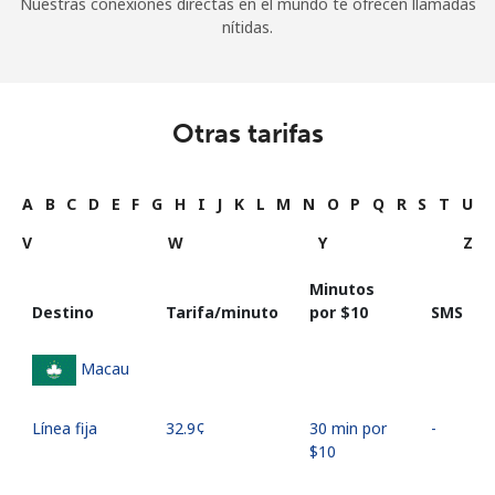
Nuestras conexiones directas en el mundo te ofrecen llamadas
nítidas.
Otras tarifas
A
B
C
D
E
F
G
H
I
J
K
L
M
N
O
P
Q
R
S
T
U
V
W
Y
Z
Minutos
Destino
Tarifa/minuto
por ⁦$10⁩
SMS
Macau
Línea fija
⁦32.9¢⁩
30 min por
-
⁦$10⁩