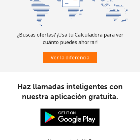
Línea fija
⁦6.9¢⁩
144 min por
-
⁦$10⁩
Celular
⁦30.9¢⁩
32 min por
-
¿Buscas ofertas? ¡Usa tu Calculadora para ver
⁦$10⁩
cuánto puedes ahorrar!
Mauritania
Ver la diferencia
Línea fija
⁦86.9¢⁩
11 min por
-
⁦$10⁩
Haz llamadas inteligentes con
Celular
⁦89.5¢⁩
11 min por
-
nuestra aplicación gratuita.
⁦$10⁩
Mauritius
Línea fija
⁦8.5¢⁩
117 min por
-