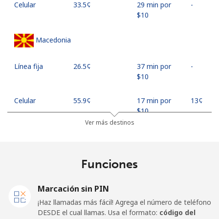
Celular
⁦33.5¢⁩
29 min por
-
⁦$10⁩
Macedonia
Línea fija
⁦26.5¢⁩
37 min por
-
⁦$10⁩
Celular
⁦55.9¢⁩
17 min por
⁦13¢⁩
⁦$10⁩
Ver más destinos
Madagascar
Funciones
Línea fija
⁦81.9¢⁩
12 min por
-
⁦$10⁩
Marcación sin PIN
Celular
⁦88.5¢⁩
11 min por
-
¡Haz llamadas más fácil! Agrega el número de teléfono
⁦$10⁩
DESDE el cual llamas. Usa el formato:
código del