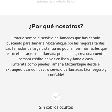
entrega un producto físico.
Al abrir una cuenta en este sitio web, estoy de acuerdo con
estos
Términos y condiciones.
Únete
¿Por qué nosotros?
¡Porque somos el servicio de llamadas que has estado
buscando para llamar a Mozambique por las mejores tarifas!
Las llamadas de larga distancia no podrían ser más fáciles que
¡Hola!
esto: elige tarjetas de llamada prepagadas, crea una cuenta,
compra crédito de voz en línea y llama a casa.
¡Entérate cómo puedes llamar a Mozambique desde el
Inicia sesión o
REGÍSTRATE →
extranjero usando nuestro servicio de llamadas fácil, seguro y
confiable!
¿Olvidaste tu contraseña? →
Sin cobros ocultos