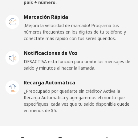
país + número.
Malawi
Marcación Rápida
Línea fija
⁦57.9¢⁩
17 min por
-
¡Mejora la velocidad de marcado! Programa tus
⁦$10⁩
números frecuentes en los dígitos de tu teléfono y
conéctate más rápido con tus seres queridos.
Celular
⁦57.9¢⁩
17 min por
-
Notificaciones de Voz
⁦$10⁩
DESACTIVA esta función para omitir los mensajes de
saldo y minutos al hacer la llamada.
Malaysia
Recarga Automática
Línea fija
⁦1.5¢⁩
665 min por
-
¿Preocupado por quedarte sin crédito? Activa la
⁦$10⁩
Recarga Automatica y agregaremos el monto que
especifiques, cada vez que tu saldo disponible quede
Celular
⁦1.5¢⁩
665 min por
-
en menos de ⁦$5⁩.
⁦$10⁩
Maldives