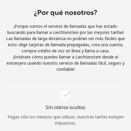
Al abrir una cuenta en este sitio web, estoy de acuerdo con
estos
Términos y condiciones.
¿Por qué nosotros?
¡Porque somos el servicio de llamadas que has estado
Únete
buscando para llamar a Liechtenstein por las mejores tarifas!
Las llamadas de larga distancia no podrían ser más fáciles que
esto: elige tarjetas de llamada prepagadas, crea una cuenta,
compra crédito de voz en línea y llama a casa.
¡Entérate cómo puedes llamar a Liechtenstein desde el
¡Hola!
extranjero usando nuestro servicio de llamadas fácil, seguro y
confiable!
Inicia sesión o
REGÍSTRATE →
Sin cobros ocultos
Pagas sólo los minutos que utilizas, nuestras tarifas incluyen
¿Olvidaste tu contraseña? →
impuestos.