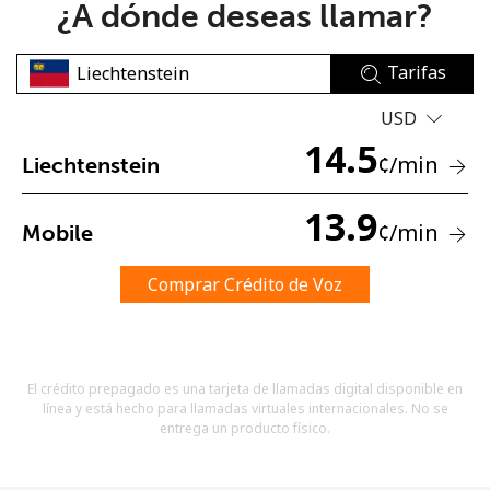
¿A dónde deseas llamar?
Tarifas
USD
14.5
¢
/min
Liechtenstein
No se ha creado una contraseña
Mínimo 8 caracteres
13.9
¢
/min
Mobile
Una letra mayúscula y una minúscula
Un número
Un caracter especial
Comprar Crédito de Voz
El crédito prepagado es una tarjeta de llamadas digital disponible en
línea y está hecho para llamadas virtuales internacionales. No se
entrega un producto físico.
Mantente en contacto para recibir nuestras mejores
ofertas.