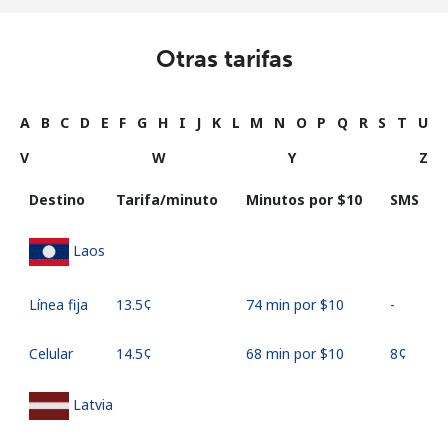
Otras tarifas
A
B
C
D
E
F
G
H
I
J
K
L
M
N
O
P
Q
R
S
T
U
V
W
Y
Z
Destino
Tarifa/minuto
Minutos por ⁦$10⁩
SMS
Laos
Línea fija
⁦13.5¢⁩
74 min por ⁦$10⁩
-
Celular
⁦14.5¢⁩
68 min por ⁦$10⁩
⁦8¢⁩
Latvia