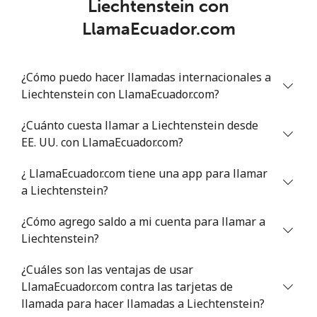
Liechtenstein con
LlamaEcuador.com
Línea fija
⁦4.9¢⁩
204 min por ⁦$10⁩
-
Celular
⁦5.9¢⁩
169 min por ⁦$10⁩
⁦6¢⁩
¿Cómo puedo hacer llamadas internacionales a
Liechtenstein con LlamaEcuador.com?
Luxembourg
¿Cuánto cuesta llamar a Liechtenstein desde
Línea fija
⁦29.5¢⁩
33 min por ⁦$10⁩
-
EE. UU. con LlamaEcuador.com?
Celular
⁦26.5¢⁩
37 min por ⁦$10⁩
⁦13¢⁩
¿ LlamaEcuador.com tiene una app para llamar
a Liechtenstein?
¿Cómo agrego saldo a mi cuenta para llamar a
Liechtenstein?
¿Cuáles son las ventajas de usar
LlamaEcuador.com contra las tarjetas de
llamada para hacer llamadas a Liechtenstein?