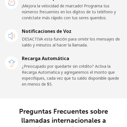
¡Mejora la velocidad de marcado! Programa tus
Línea fija
⁦69.9¢⁩
14 min por ⁦$10⁩
-
números frecuentes en los dígitos de tu teléfono y
conéctate más rápido con tus seres queridos.
Celular
⁦48.5¢⁩
20 min por ⁦$10⁩
-
Notificaciones de Voz
Libya
DESACTIVA esta función para omitir los mensajes de
saldo y minutos al hacer la llamada.
Línea fija
⁦37.9¢⁩
26 min por ⁦$10⁩
-
Recarga Automática
Celular
⁦39.9¢⁩
25 min por ⁦$10⁩
-
¿Preocupado por quedarte sin crédito? Activa la
Recarga Automatica y agregaremos el monto que
especifiques, cada vez que tu saldo disponible quede
Liechtenstein
en menos de ⁦$5⁩.
Línea fija
⁦14.5¢⁩
68 min por ⁦$10⁩
-
Celular
⁦13.9¢⁩
71 min por ⁦$10⁩
-
Preguntas Frecuentes sobre
llamadas internacionales a
Lithuania