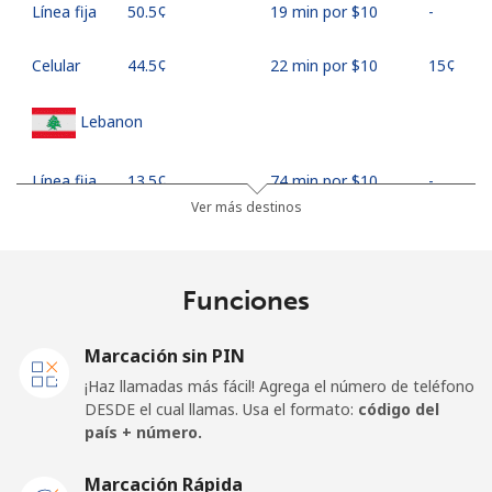
Línea fija
⁦50.5¢⁩
19 min por ⁦$10⁩
-
Celular
⁦44.5¢⁩
22 min por ⁦$10⁩
⁦15¢⁩
Lebanon
Línea fija
⁦13.5¢⁩
74 min por ⁦$10⁩
-
Ver más destinos
Celular
⁦23.9¢⁩
41 min por ⁦$10⁩
-
Lesotho
Funciones
Línea fija
⁦62.5¢⁩
16 min por ⁦$10⁩
-
Marcación sin PIN
¡Haz llamadas más fácil! Agrega el número de teléfono
Celular
⁦61.9¢⁩
16 min por ⁦$10⁩
⁦7¢⁩
DESDE el cual llamas. Usa el formato:
código del
país + número.
Liberia
Marcación Rápida