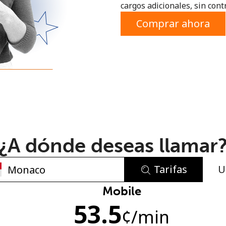
cargos adicionales, sin contr
o
Comprar ahora
¿A dónde deseas llamar
Tarifas
U
No se ha creado una contraseña
Mobile
53.5
Mínimo 8 caracteres
¢
/min
Una letra mayúscula y una minúscula