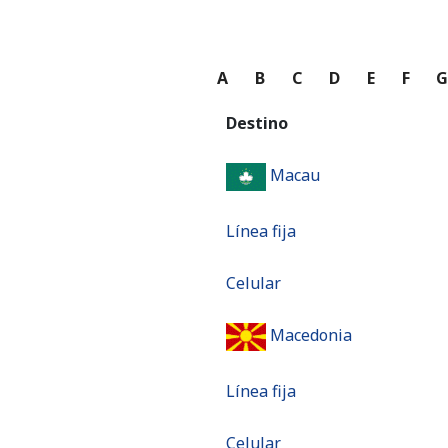
A
B
C
D
E
F
Destino
Macau
Línea fija
Celular
Macedonia
Línea fija
Celular