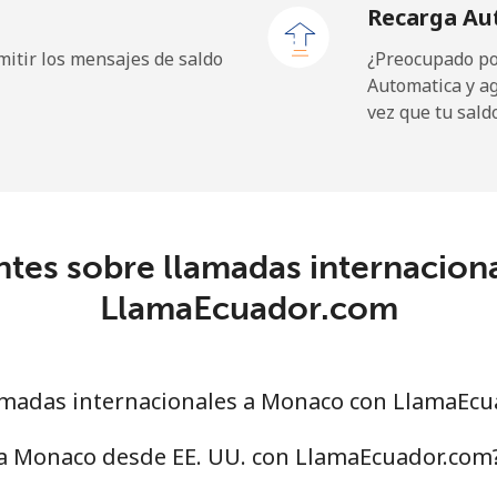
Recarga Au
⁦1.5¢⁩
665 min por ⁦$10⁩
itir los mensajes de saldo
¿Preocupado por
Automatica y a
vez que tu sald
⁦109.9¢⁩
9 min por ⁦$10⁩
⁦108.9¢⁩
9 min por ⁦$10⁩
ntes sobre llamadas internacion
LlamaEcuador.com
⁦53.9¢⁩
18 min por ⁦$10⁩
⁦53.9¢⁩
18 min por ⁦$10⁩
madas internacionales a Monaco con LlamaEcu
 a Monaco desde EE. UU. con LlamaEcuador.com