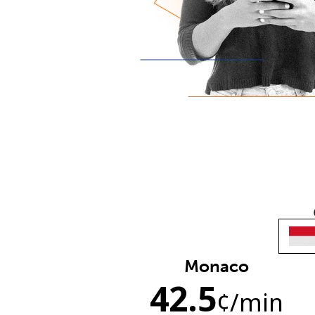
Monaco
42.5
¢
/min