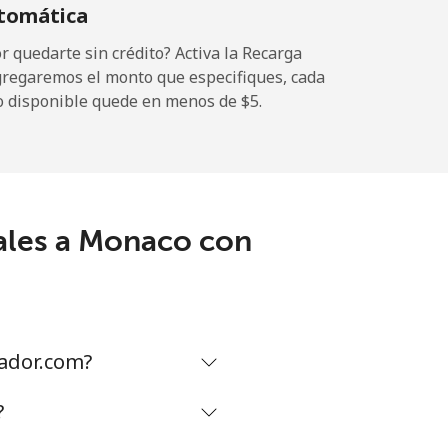
tomática
-
 quedarte sin crédito? Activa la Recarga
gregaremos el monto que especifiques, cada
o disponible quede en menos de ⁦$5⁩.
-
-
ales a Monaco con
-
⁦17¢⁩
ador.com?
?