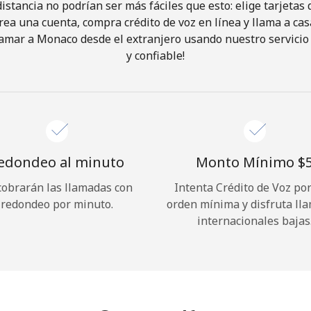
istancia no podrían ser más fáciles que esto: elige tarjeta
rea una cuenta, compra crédito de voz en línea y llama a cas
¡Hola!
amar a Monaco desde el extranjero usando nuestro servicio 
y confiable!
Inicia sesión o
REGÍSTRATE →
edondeo al minuto
Monto Mínimo ⁦$5
cobrarán las llamadas con
Intenta Crédito de Voz po
redondeo por minuto.
orden mínima y disfruta ll
¿Olvidaste tu contraseña? →
internacionales bajas
Iniciar Sesión