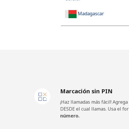
Madagascar
Línea fija
Celular
Malawi
Línea fija
Marcación sin PIN
Celular
¡Haz llamadas más fácil! Agrega
Malaysia
DESDE el cual llamas. Usa el fo
número.
Línea fija