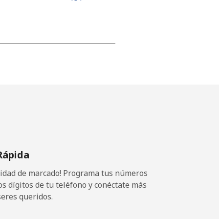
-
-
-
Rápida
-
ocidad de marcado! Programa tus números
os dígitos de tu teléfono y conéctate más
seres queridos.
-