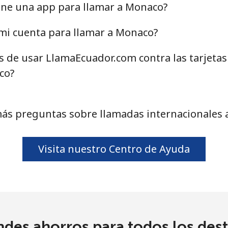
⁦39.5¢⁩
25 min por ⁦$10⁩
ene una app para llamar a Monaco?
⁦58.5¢⁩
17 min por ⁦$10⁩
mi cuenta para llamar a Monaco?
as de usar LlamaEcuador.com contra las tarjeta
co?
⁦10.5¢⁩
95 min por ⁦$10⁩
ás preguntas sobre llamadas internacionales
⁦32.9¢⁩
30 min por ⁦$10⁩
Visita nuestro Centro de Ayuda
⁦32.9¢⁩
30 min por ⁦$10⁩
⁦6.9¢⁩
144 min por ⁦$10⁩
ndes ahorros para todos los dest