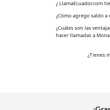
Línea fija
¿ LlamaEcuador.com ti
Celular
¿Cómo agrego saldo a 
¿Cuáles son las ventaj
Mariana Islands
hacer llamadas a Mona
All country
Marshall Islands
¿Tienes m
Línea fija
Celular
Martinique
Línea fija
¡Gra