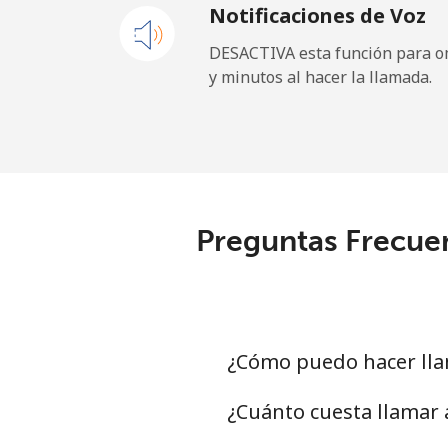
Notificaciones de Voz
Celular
DESACTIVA esta función para om
y minutos al hacer la llamada.
Maldives
Línea fija
Celular
Preguntas Frecue
Mali
Línea fija
Celular
¿Cómo puedo hacer lla
Malta
¿Cuánto cuesta llamar