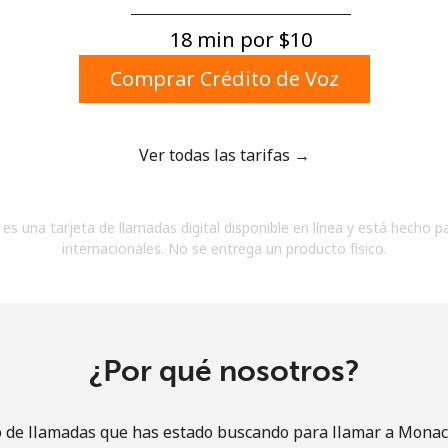
Un número
Un caracter especial
18 min por ⁦$10⁩
Comprar Crédito de Voz
Ver todas las tarifas →
Mantente en contacto para recibir nuestras mejores
es una tarjeta de llamadas digital disponible en línea y está hecho p
ofertas.
internacionales. No se entrega un producto físico.
Al abrir una cuenta en este sitio web, estoy de
acuerdo con estos
Términos y condiciones.
Únete
¿Por qué nosotros?
o de llamadas que has estado buscando para llamar a Monaco