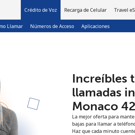
Crédito de Voz
Recarga de Celular
Travel e
mo Llamar
Números de Acceso
Aplicaciones
¡Bienvenido!
Increíbles 
¿Ya tienes una cuenta?
Inicia sesión →
llamadas i
Regístrate con
Monaco ⁦42
La mejor oferta para manten
bajas para llamar a teléfon
Haz que cada minuto cuente