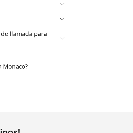
-
⁦8¢⁩
s de llamada para
-
 a Monaco?
-
-
-
inos!