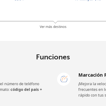
⁦81.9¢⁩
12 min por ⁦$10⁩
Ver más destinos
⁦88.5¢⁩
11 min por ⁦$10⁩
Funciones
⁦57.9¢⁩
17 min por ⁦$10⁩
Marcación 
⁦57.9¢⁩
17 min por ⁦$10⁩
 el número de teléfono
¡Mejora la vel
rmato:
código del país +
frecuentes en l
rápido con tus 
⁦1.5¢⁩
665 min por ⁦$10⁩