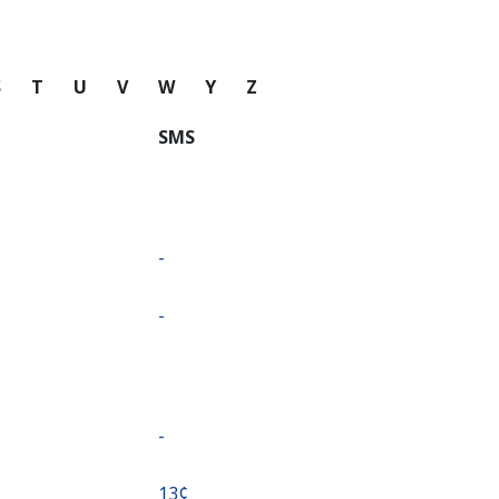
S
T
U
V
W
Y
Z
SMS
-
-
-
⁦13¢⁩