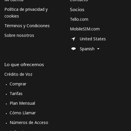
Política de privacidad y
Socios
Celular
⁦70.5¢⁩
14 min por ⁦$10⁩
-
cookies
Tello.com
Términos y Condiciones
MobileSIM.com
Spain
Sobre nosotros
United States
Línea fija
⁦1.5¢⁩
665 min por ⁦$10⁩
-
Spanish
Celular
⁦1.5¢⁩
665 min por ⁦$10⁩
⁦7¢⁩
Lo que ofrecemos
Crédito de Voz
Sri Lanka
Comprar
Línea fija
⁦28.5¢⁩
35 min por ⁦$10⁩
-
Tarifas
Plan Mensual
Celular
⁦24.5¢⁩
40 min por ⁦$10⁩
-
Cómo Llamar
St Helena
Números de Acceso