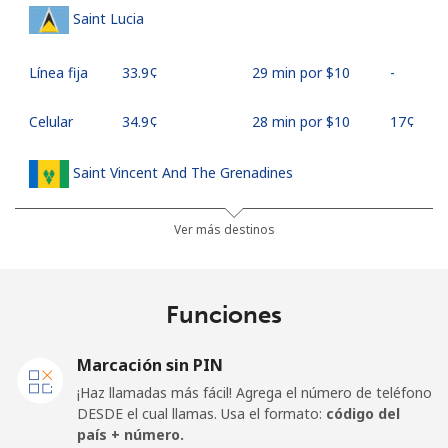
Saint Lucia
Línea fija
⁦33.9¢⁩
29 min por ⁦$10⁩
-
Celular
⁦34.9¢⁩
28 min por ⁦$10⁩
⁦17¢⁩
Saint Vincent And The Grenadines
Línea fija
⁦30.5¢⁩
32 min por ⁦$10⁩
-
Ver más destinos
Celular
⁦33.9¢⁩
29 min por ⁦$10⁩
-
Funciones
Samoa
Marcación sin PIN
Línea fija
⁦127.5¢⁩
7 min por ⁦$10⁩
-
¡Haz llamadas más fácil! Agrega el número de teléfono
DESDE el cual llamas. Usa el formato:
código del
Celular
⁦133.9¢⁩
7 min por ⁦$10⁩
⁦25¢⁩
país + número.