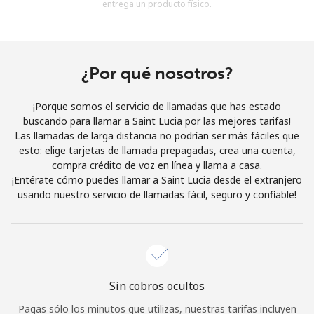
entrega un producto físico.
Al abrir una cuenta en este sitio web, estoy de acuerdo con
estos
Términos y condiciones.
Únete
¿Por qué nosotros?
¡Porque somos el servicio de llamadas que has estado
buscando para llamar a Saint Lucia por las mejores tarifas!
Las llamadas de larga distancia no podrían ser más fáciles que
¡Hola!
esto: elige tarjetas de llamada prepagadas, crea una cuenta,
compra crédito de voz en línea y llama a casa.
¡Entérate cómo puedes llamar a Saint Lucia desde el extranjero
Inicia sesión o
REGÍSTRATE →
usando nuestro servicio de llamadas fácil, seguro y confiable!
Sin cobros ocultos
¿Olvidaste tu contraseña? →
Pagas sólo los minutos que utilizas, nuestras tarifas incluyen