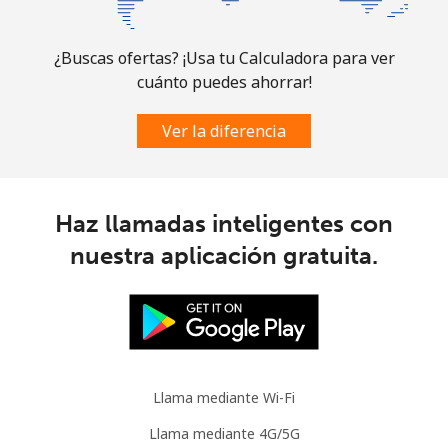
Línea fija
⁦1.5¢⁩
665 min por ⁦$10⁩
-
¿Buscas ofertas? ¡Usa tu Calculadora para ver
cuánto puedes ahorrar!
Celular
⁦3.5¢⁩
285 min por ⁦$10⁩
⁦9¢⁩
Ver la diferencia
Slovenia
Línea fija
⁦34.5¢⁩
28 min por ⁦$10⁩
-
Haz llamadas inteligentes con
nuestra aplicación gratuita.
Celular
⁦55.5¢⁩
18 min por ⁦$10⁩
-
Solomon Islands
All
⁦163.9¢⁩
6 min por ⁦$10⁩
-
country
Llama mediante Wi-Fi
Somalia
Llama mediante 4G/5G