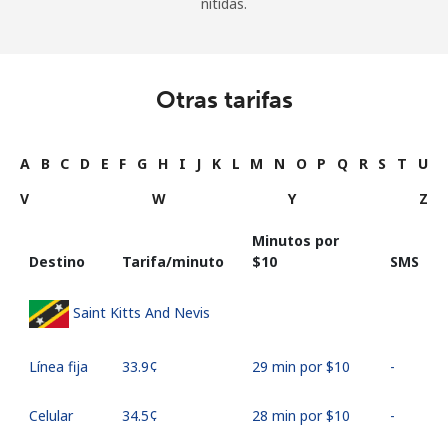
nítidas.
Otras tarifas
A
B
C
D
E
F
G
H
I
J
K
L
M
N
O
P
Q
R
S
T
U
V
W
Y
Z
Minutos por
Destino
Tarifa/minuto
⁦$10⁩
SMS
Saint Kitts And Nevis
Línea fija
⁦33.9¢⁩
29 min por ⁦$10⁩
-
Celular
⁦34.5¢⁩
28 min por ⁦$10⁩
-