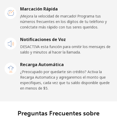
San Marino
Marcación Rápida
¡Mejora la velocidad de marcado! Programa tus
números frecuentes en los dígitos de tu teléfono y
Línea fija
⁦24.5¢⁩
40 min por ⁦$10⁩
-
conéctate más rápido con tus seres queridos.
Celular
⁦23.5¢⁩
42 min por ⁦$10⁩
-
Notificaciones de Voz
DESACTIVA esta función para omitir los mensajes de
Sao Tome And Principe
saldo y minutos al hacer la llamada.
All
⁦214.9¢⁩
4 min por ⁦$10⁩
-
Recarga Automática
country
¿Preocupado por quedarte sin crédito? Activa la
Recarga Automatica y agregaremos el monto que
Saudi Arabia
especifiques, cada vez que tu saldo disponible quede
en menos de ⁦$5⁩.
Línea fija
⁦14.9¢⁩
67 min por ⁦$10⁩
-
Celular
⁦22.9¢⁩
43 min por ⁦$10⁩
-
Preguntas Frecuentes sobre