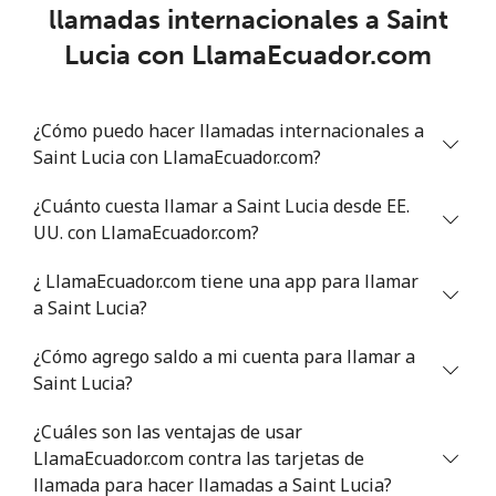
llamadas internacionales a Saint
Senegal
Lucia con LlamaEcuador.com
Línea fija
⁦46.9¢⁩
21 min por ⁦$10⁩
-
¿Cómo puedo hacer llamadas internacionales a
Celular
⁦40.9¢⁩
24 min por ⁦$10⁩
⁦27¢⁩
Saint Lucia con LlamaEcuador.com?
Serbia
¿Cuánto cuesta llamar a Saint Lucia desde EE.
UU. con LlamaEcuador.com?
Línea fija
⁦24.5¢⁩
40 min por ⁦$10⁩
-
¿ LlamaEcuador.com tiene una app para llamar
Celular
⁦55.5¢⁩
18 min por ⁦$10⁩
-
a Saint Lucia?
¿Cómo agrego saldo a mi cuenta para llamar a
Seychelles
Saint Lucia?
Línea fija
⁦89.5¢⁩
11 min por ⁦$10⁩
-
¿Cuáles son las ventajas de usar
LlamaEcuador.com contra las tarjetas de
Celular
⁦87.5¢⁩
11 min por ⁦$10⁩
-
llamada para hacer llamadas a Saint Lucia?