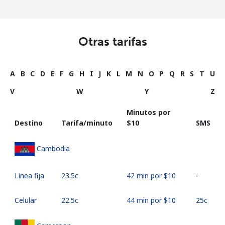
Otras tarifas
A
B
C
D
E
F
G
H
I
J
K
L
M
N
O
P
Q
R
S
T
U
V
W
Y
Z
Minutos por
Destino
Tarifa/minuto
⁦$10⁩
SMS
Cambodia
Línea fija
⁦23.5c⁩
42 min por ⁦$10⁩
-
Celular
⁦22.5c⁩
44 min por ⁦$10⁩
⁦25c⁩