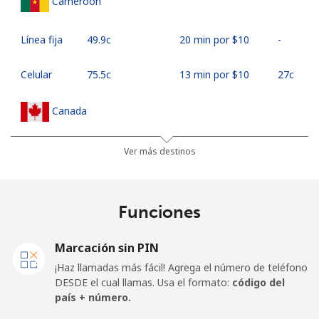
Cameroon
Línea fija
⁦49.9c⁩
20 min por ⁦$10⁩
-
Celular
⁦75.5c⁩
13 min por ⁦$10⁩
⁦27c⁩
Canada
All
⁦1.5c⁩
665 min por ⁦$10⁩
⁦24c⁩
Ver más destinos
country
Cape Verde
Funciones
Línea fija
⁦50.5c⁩
19 min por ⁦$10⁩
-
Marcación sin PIN
¡Haz llamadas más fácil! Agrega el número de teléfono
Celular
⁦54.9c⁩
18 min por ⁦$10⁩
⁦25c⁩
DESDE el cual llamas. Usa el formato:
código del
país + número.
Caribbean Netherlands