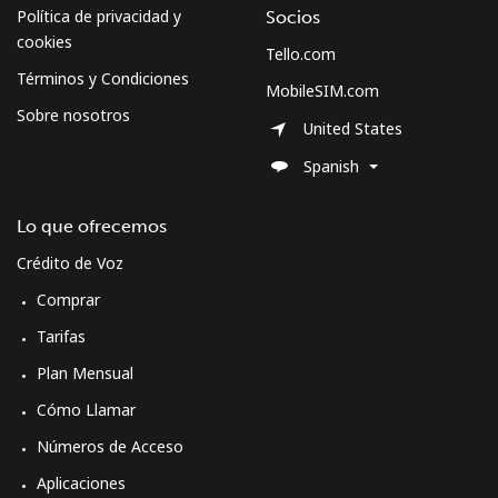
Política de privacidad y
Socios
cookies
Tello.com
Curacao
Términos y Condiciones
MobileSIM.com
Sobre nosotros
Línea fija
⁦29.9c⁩
33 min por ⁦$10⁩
-
United States
Spanish
Celular
⁦32.9c⁩
30 min por ⁦$10⁩
-
Lo que ofrecemos
Cyprus
Crédito de Voz
Línea fija
⁦20.5c⁩
48 min por ⁦$10⁩
-
Comprar
Tarifas
Celular
⁦14.5c⁩
68 min por ⁦$10⁩
⁦8c⁩
Plan Mensual
Czechia
Cómo Llamar
Números de Acceso
Línea fija
⁦2.7c⁩
370 min por ⁦$10⁩
-
Aplicaciones