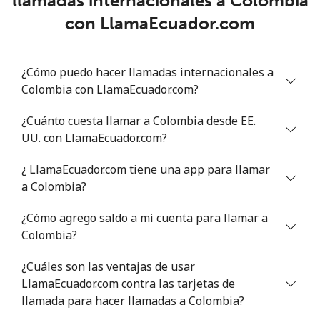
llamadas internacionales a Colombia
Chad
con LlamaEcuador.com
Línea fija
⁦117.5c⁩
8 min por ⁦$10⁩
-
¿Cómo puedo hacer llamadas internacionales a
Celular
⁦105.9c⁩
9 min por ⁦$10⁩
⁦25c⁩
Colombia con LlamaEcuador.com?
Chile
¿Cuánto cuesta llamar a Colombia desde EE.
UU. con LlamaEcuador.com?
Línea fija
⁦5.5c⁩
181 min por ⁦$10⁩
-
¿ LlamaEcuador.com tiene una app para llamar
Celular
⁦2c⁩
500 min por ⁦$10⁩
⁦13c⁩
a Colombia?
¿Cómo agrego saldo a mi cuenta para llamar a
Santiago
⁦2.2c⁩
454 min por ⁦$10⁩
-
Colombia?
China
¿Cuáles son las ventajas de usar
LlamaEcuador.com contra las tarjetas de
Línea fija
⁦6.9c⁩
144 min por ⁦$10⁩
-
llamada para hacer llamadas a Colombia?