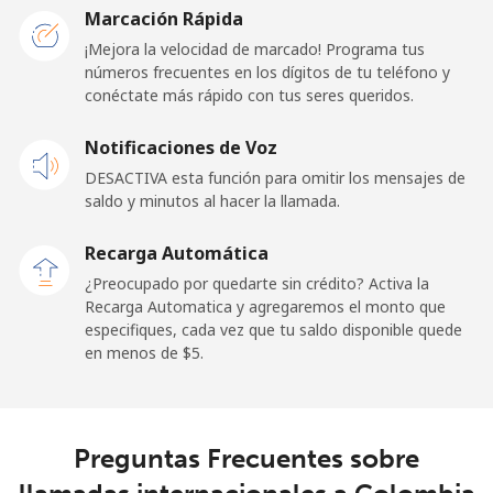
Marcación Rápida
Línea fija
⁦32.5c⁩
30 min por ⁦$10⁩
-
¡Mejora la velocidad de marcado! Programa tus
números frecuentes en los dígitos de tu teléfono y
conéctate más rápido con tus seres queridos.
Celular
⁦33.5c⁩
29 min por ⁦$10⁩
⁦24c⁩
Notificaciones de Voz
Cayman Islands
DESACTIVA esta función para omitir los mensajes de
saldo y minutos al hacer la llamada.
Línea fija
⁦27.9c⁩
35 min por ⁦$10⁩
-
Recarga Automática
Celular
⁦38.5c⁩
25 min por ⁦$10⁩
-
¿Preocupado por quedarte sin crédito? Activa la
Recarga Automatica y agregaremos el monto que
Central African Republic
especifiques, cada vez que tu saldo disponible quede
en menos de ⁦$5⁩.
Línea fija
⁦130.9c⁩
7 min por ⁦$10⁩
-
Celular
⁦109.5c⁩
9 min por ⁦$10⁩
-
Preguntas Frecuentes sobre