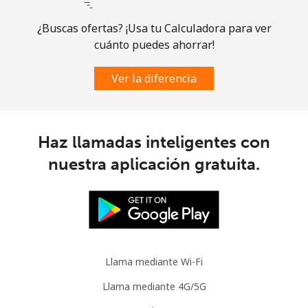
Comoros
¿Buscas ofertas? ¡Usa tu Calculadora para ver
cuánto puedes ahorrar!
Línea fija
⁦113.9c⁩
8 min por ⁦$10⁩
-
Ver la diferencia
Celular
⁦116.5c⁩
8 min por ⁦$10⁩
⁦9c⁩
Congo
Haz llamadas inteligentes con
Línea fija
⁦120.5c⁩
8 min por ⁦$10⁩
-
nuestra aplicación gratuita.
Celular
⁦110.9c⁩
9 min por ⁦$10⁩
⁦21c⁩
Cook Islands
Llama mediante Wi-Fi
Línea fija
⁦204.5c⁩
4 min por ⁦$10⁩
-
Llama mediante 4G/5G
Celular
⁦204.5c⁩
4 min por ⁦$10⁩
⁦8c⁩