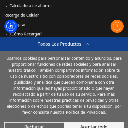
Celular
⁦5.5c⁩
181 min por ⁦$10⁩
⁦13c⁩
Calculadora de ahorros
Recarga de Celular
Comprar
¿Cómo Recargar?
Travel eSIM
Todos Los Productos
Comprar
Usamos cookies para personalizar contenido y anuncios, para
Cómo funciona
proporcionar funciones de redes sociales y para analizar
nuestro tráfico. También compartimos información sobre tu
uso de nuestro sitio con colaboradores de redes sociales,
publicidad y analítica que pueden combinarla con otra
Paga con
información que les hayas proporcionado o que hayan
recolectado a partir de tu uso de su servicio. Para más
información sobre nuestras prácticas de privacidad y otras
elecciones o derechos que podrías tener a tu disposición, por
favor consulta nuestra Política de Privacidad.
Rechazar
Aceptar todo