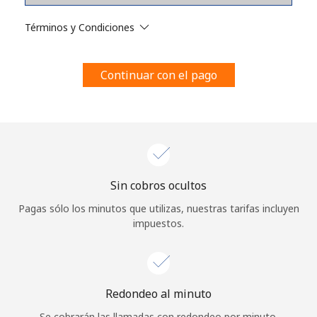
Al abrir una cuenta en este sitio web, estoy de acuerdo con
estos
Términos y condiciones.
Términos y Condiciones
Únete
Continuar con el pago
¡Hola!
Sin cobros ocultos
Inicia sesión o
REGÍSTRATE →
Pagas sólo los minutos que utilizas, nuestras tarifas incluyen
impuestos.
Redondeo al minuto
¿Olvidaste tu contraseña? →
Se cobrarán las llamadas con redondeo por minuto.