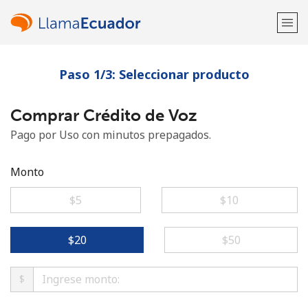
Paso 1/3: Seleccionar producto
¡Bienvenido!
Comprar Crédito de Voz
¿Ya tienes una cuenta?
Inicia sesión →
Pago por Uso con minutos prepagados.
Regístrate con
Monto
⁦$5⁩
⁦$10⁩
o
⁦$20⁩
⁦$50⁩
$