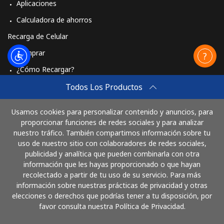
Aplicaciones
Calculadora de ahorros
Recarga de Celular
Comprar
¿Cómo Recargar?
Travel eSIM
Todos Los Productos
Comprar
Usamos cookies para personalizar contenido y anuncios, para
Cómo funciona
proporcionar funciones de redes sociales y para analizar
nuestro tráfico. También compartimos información sobre tu
uso de nuestro sitio con colaboradores de redes sociales,
publicidad y analítica que pueden combinarla con otra
Paga con
información que les hayas proporcionado o que hayan
recolectado a partir de tu uso de su servicio. Para más
información sobre nuestras prácticas de privacidad y otras
elecciones o derechos que podrías tener a tu disposición, por
favor consulta nuestra Política de Privacidad.