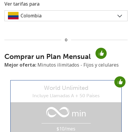
Ver tarifas para
o
No se ha creado una contraseña
Comprar un Plan Mensual
Mínimo 8 caracteres
Una letra mayúscula y una minúscula
Mejor oferta:
Minutos ilimitados - Fijos y celulares
Un número
Un caracter especial
World Unlimited
Incluye Llamadas A + 50 Países
min
Mantente en contacto para recibir nuestras mejores
ofertas.
$10/mes