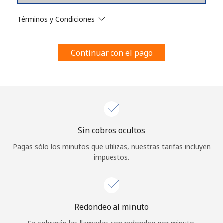
Al abrir una cuenta en este sitio web, estoy de acuerdo con
estos
Términos y condiciones.
Términos y Condiciones
Únete
Continuar con el pago
¡Hola!
Sin cobros ocultos
Inicia sesión o
REGÍSTRATE →
Pagas sólo los minutos que utilizas, nuestras tarifas incluyen
impuestos.
Redondeo al minuto
¿Olvidaste tu contraseña? →
Se cobrarán las llamadas con redondeo por minuto.