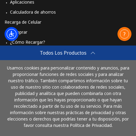
Aplicaciones
Calculadora de ahorros
Recarga de Celular
Comprar
¿Cómo Recargar?
Travel eSIM
Todos Los Productos
Comprar
Usamos cookies para personalizar contenido y anuncios, para
Cómo funciona
proporcionar funciones de redes sociales y para analizar
nuestro tráfico. También compartimos información sobre tu
uso de nuestro sitio con colaboradores de redes sociales,
publicidad y analítica que pueden combinarla con otra
Paga con
información que les hayas proporcionado o que hayan
recolectado a partir de tu uso de su servicio. Para más
información sobre nuestras prácticas de privacidad y otras
elecciones o derechos que podrías tener a tu disposición, por
favor consulta nuestra Política de Privacidad.