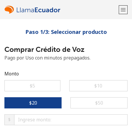
Paso 1/3: Seleccionar producto
¡Bienvenido!
Comprar Crédito de Voz
¿Ya tienes una cuenta?
Inicia sesión →
Pago por Uso con minutos prepagados.
Regístrate con
Monto
⁦$5⁩
⁦$10⁩
o
⁦$20⁩
⁦$50⁩
$