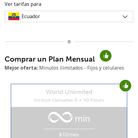
Ver tarifas para
o
No se ha creado una contraseña
Comprar un Plan Mensual
Mínimo 8 caracteres
Una letra mayúscula y una minúscula
Mejor oferta:
Minutos ilimitados - Fijos y celulares
Un número
Un caracter especial
World Unlimited
Incluye Llamadas A + 50 Países
min
Mantente en contacto para recibir nuestras mejores
ofertas.
$10/mes