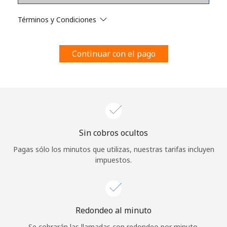
Al abrir una cuenta en este sitio web, estoy de acuerdo con
estos
Términos y condiciones.
Términos y Condiciones
Únete
Continuar con el pago
¡Hola!
Sin cobros ocultos
Inicia sesión o
REGÍSTRATE →
Pagas sólo los minutos que utilizas, nuestras tarifas incluyen
impuestos.
Redondeo al minuto
¿Olvidaste tu contraseña? →
Se cobrarán las llamadas con redondeo por minuto.