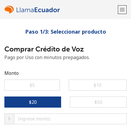
Paso 1/3: Seleccionar producto
¡Bienvenido!
Comprar Crédito de Voz
¿Ya tienes una cuenta?
Inicia sesión →
Pago por Uso con minutos prepagados.
Regístrate con
Monto
⁦$5⁩
⁦$10⁩
o
⁦$20⁩
⁦$50⁩
$