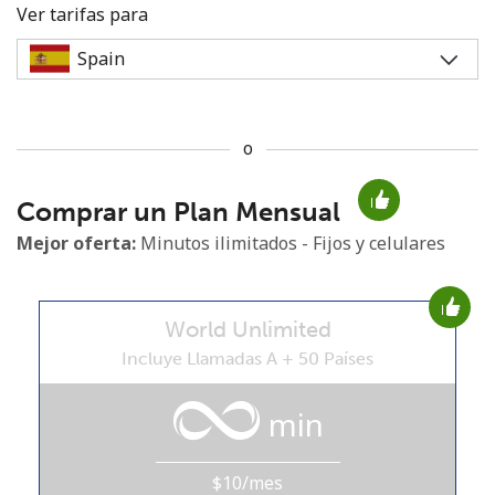
Ver tarifas para
o
No se ha creado una contraseña
Comprar un Plan Mensual
Mínimo 8 caracteres
Una letra mayúscula y una minúscula
Mejor oferta:
Minutos ilimitados - Fijos y celulares
Un número
Un caracter especial
World Unlimited
Incluye Llamadas A + 50 Países
min
Mantente en contacto para recibir nuestras mejores
ofertas.
$10/mes