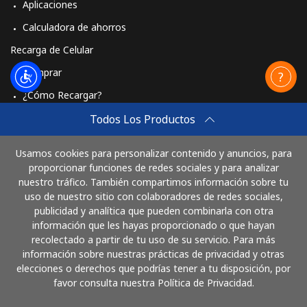
Aplicaciones
Calculadora de ahorros
Recarga de Celular
Comprar
¿Cómo Recargar?
Travel eSIM
Todos Los Productos
Comprar
Usamos cookies para personalizar contenido y anuncios, para
Cómo funciona
proporcionar funciones de redes sociales y para analizar
nuestro tráfico. También compartimos información sobre tu
uso de nuestro sitio con colaboradores de redes sociales,
publicidad y analítica que pueden combinarla con otra
Paga con
información que les hayas proporcionado o que hayan
recolectado a partir de tu uso de su servicio. Para más
información sobre nuestras prácticas de privacidad y otras
elecciones o derechos que podrías tener a tu disposición, por
favor consulta nuestra Política de Privacidad.