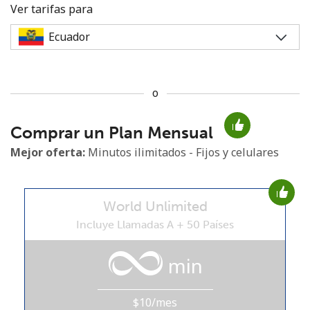
Ver tarifas para
o
No se ha creado una contraseña
Comprar un Plan Mensual
Mínimo 8 caracteres
Una letra mayúscula y una minúscula
Mejor oferta:
Minutos ilimitados - Fijos y celulares
Un número
Un caracter especial
World Unlimited
Incluye Llamadas A + 50 Países
min
Mantente en contacto para recibir nuestras mejores
ofertas.
$10/mes