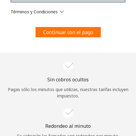
Al abrir una cuenta en este sitio web, estoy de acuerdo con
estos
Términos y condiciones.
Términos y Condiciones
Únete
Continuar con el pago
¡Hola!
Sin cobros ocultos
Inicia sesión o
REGÍSTRATE →
Pagas sólo los minutos que utilizas, nuestras tarifas incluyen
impuestos.
Redondeo al minuto
¿Olvidaste tu contraseña? →
Se cobrarán las llamadas con redondeo por minuto.