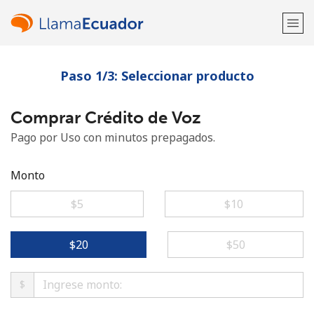
Paso 1/3: Seleccionar producto
¡Bienvenido!
Comprar Crédito de Voz
¿Ya tienes una cuenta?
Inicia sesión →
Pago por Uso con minutos prepagados.
Regístrate con
Monto
⁦$5⁩
⁦$10⁩
o
⁦$20⁩
⁦$50⁩
$