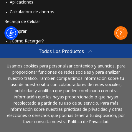
Aplicaciones
Calculadora de ahorros
Recarga de Celular
Comprar
¿Cómo Recargar?
Travel eSIM
Todos Los Productos
Comprar
Usamos cookies para personalizar contenido y anuncios, para
Cómo funciona
proporcionar funciones de redes sociales y para analizar
nuestro tráfico. También compartimos información sobre tu
uso de nuestro sitio con colaboradores de redes sociales,
publicidad y analítica que pueden combinarla con otra
Paga con
información que les hayas proporcionado o que hayan
recolectado a partir de tu uso de su servicio. Para más
información sobre nuestras prácticas de privacidad y otras
elecciones o derechos que podrías tener a tu disposición, por
favor consulta nuestra Política de Privacidad.