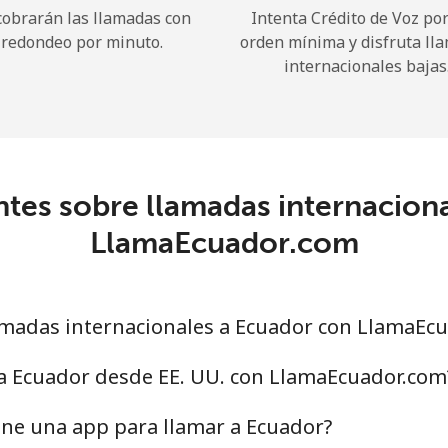
cobrarán las llamadas con
Intenta Crédito de Voz po
redondeo por minuto.
orden mínima y disfruta ll
¡Hola!
internacionales bajas
Inicia sesión o
REGÍSTRATE →
tes sobre llamadas internacion
LlamaEcuador.com
¿Olvidaste tu contraseña? →
madas internacionales a Ecuador con LlamaEc
 a Ecuador desde EE. UU. con LlamaEcuador.com
Iniciar Sesión
ene una app para llamar a Ecuador?