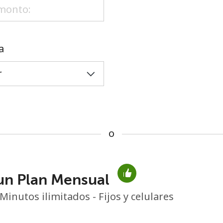
o
a
o
un Plan Mensual
No se ha creado una contraseña
Minutos ilimitados - Fijos y celulares
Mínimo 8 caracteres
Una letra mayúscula y una minúscula