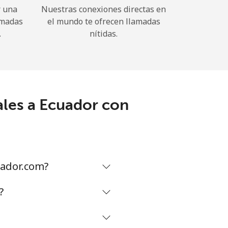
r una
Nuestras conexiones directas en
amadas
el mundo te ofrecen llamadas
.
nítidas.
ales a Ecuador con
uador.com?
?