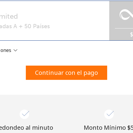
Un número
Un caracter especial
mited
adas A + 50 Países
ciones
Mantente en contacto para recibir nuestras mejores
ofertas.
Continuar con el pago
Al abrir una cuenta en este sitio web, estoy de
acuerdo con estos
Términos y condiciones.
Únete
edondeo al minuto
Monto Mínimo ⁦$5