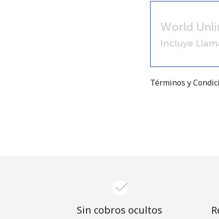
World Unli
Incluye Llam
Términos y Condi
Sin cobros ocultos
R