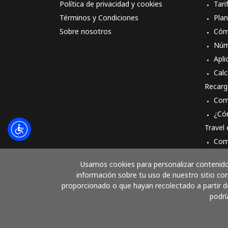
Política de privacidad y cookies
Tari
Términos y Condiciones
Pla
Sobre nosotros
Cóm
Núm
Apli
Calc
Recarg
Com
¿Có
Travel
Com
Cóm
Usamos cookies para personalizar contenido 
información sobre tu uso de nuestro sitio con
proporcionado o que hayan recolectado a partir de
podrí