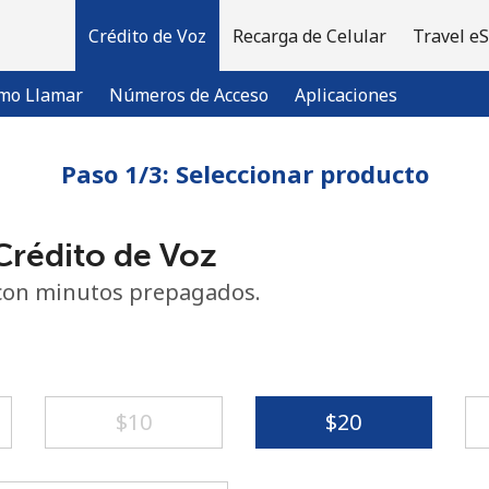
Crédito de Voz
Recarga de Celular
Travel e
mo Llamar
Números de Acceso
Aplicaciones
Paso 1/3: Seleccionar producto
¡Bienvenido!
rédito de Voz
¿Ya tienes una cuenta?
Inicia sesión →
con minutos prepagados.
Regístrate con
⁦$10⁩
⁦$20⁩