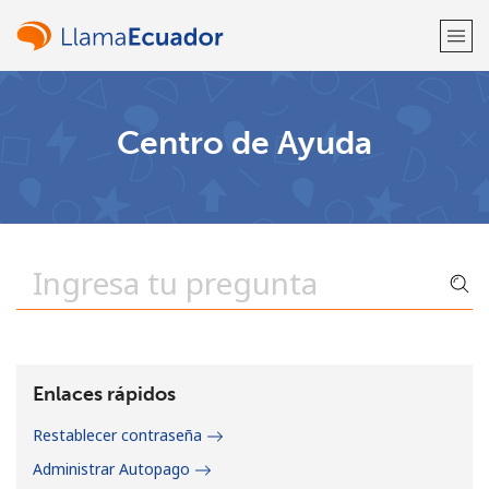
¡Bienvenido!
Centro de Ayuda
¿Ya tienes una cuenta?
Inicia sesión →
Regístrate con
o
Enlaces rápidos
Restablecer contraseña
Administrar Autopago