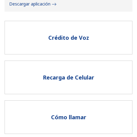
Descargar aplicación
Crédito de Voz
No se ha creado una contraseña
Mínimo 8 caracteres
Una letra mayúscula y una minúscula
Un número
Recarga de Celular
Un caracter especial
Cómo llamar
Mantente en contacto para recibir nuestras mejores
ofertas.