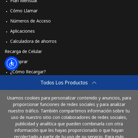
Plan Mensual
Cómo Llamar
Números de Acceso
Aplicaciones
Calculadora de ahorros
Recarga de Celular
Comprar
¿Cómo Recargar?
Travel eSIM
Todos Los Productos
Comprar
Usamos cookies para personalizar contenido y anuncios, para
Cómo funciona
proporcionar funciones de redes sociales y para analizar
nuestro tráfico. También compartimos información sobre tu
uso de nuestro sitio con colaboradores de redes sociales,
publicidad y analítica que pueden combinarla con otra
Paga con
información que les hayas proporcionado o que hayan
recolectado a partir de tu uso de su servicio. Para más