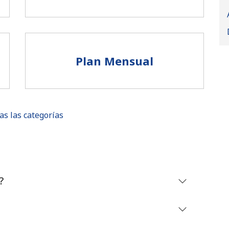
Plan Mensual
as las categorías
No se ha creado una contraseña
?
Mínimo 8 caracteres
Una letra mayúscula y una minúscula
Un número
Un caracter especial