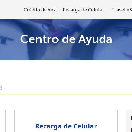
Crédito de Voz
Recarga de Celular
Travel e
Centro de Ayuda
¡Bienvenido!
¿Ya tienes una cuenta?
Inicia sesión →
Regístrate con
Recarga de Celular
o