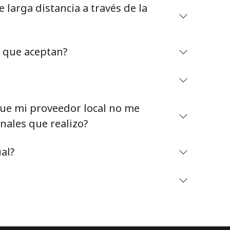
larga distancia a través de la
o que aceptan?
Mantente en contacto para recibir nuestras mejores
ofertas.
e mi proveedor local no me
Al abrir una cuenta en este sitio web, estoy de
nales que realizo?
acuerdo con estos
Términos y condiciones.
al?
Únete