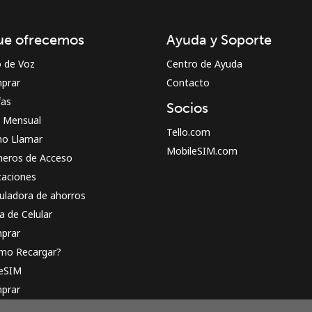
¡Hola!
ue ofrecemos
Ayuda y Soporte
Inicia sesión o
REGÍSTRATE →
o de Voz
Centro de Ayuda
prar
Contacto
fas
Socios
n Mensual
Tello.com
o Llamar
MobileSIM.com
eros de Acceso
caciones
¿Olvidaste tu contraseña? →
uladora de ahorros
a de Celular
prar
Iniciar Sesión
mo Recargar?
 eSIM
o
prar
o funciona