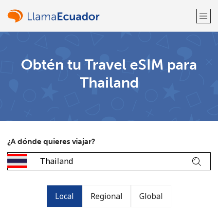
¡Bienvenido!
Obtén tu Travel eSIM para
Thailand
¿Ya tienes una cuenta?
Inicia sesión →
Regístrate con
¿A dónde quieres viajar?
o
Local
Regional
Global