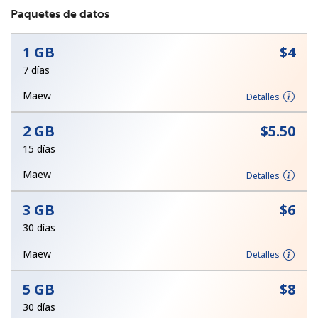
Paquetes de datos
1 GB
⁦$4⁩
7 días
Maew
Detalles
No se ha creado una contraseña
2 GB
⁦$5.50⁩
Mínimo 8 caracteres
15 días
Una letra mayúscula y una minúscula
Un número
Maew
Detalles
Un caracter especial
3 GB
⁦$6⁩
30 días
Maew
Detalles
5 GB
⁦$8⁩
Mantente en contacto para recibir nuestras mejores
ofertas.
30 días