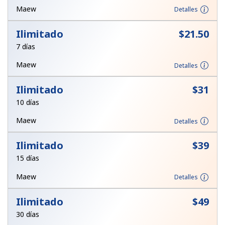
Maew
Detalles
Iniciar Sesión
Ilimitado
⁦$21.50⁩
o
7 días
Maew
Detalles
Continuar con
Ilimitado
⁦$31⁩
10 días
Maew
Detalles
Ilimitado
⁦$39⁩
15 días
Maew
Detalles
Ilimitado
⁦$49⁩
30 días