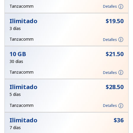
Al abrir una cuenta en este sitio web, estoy de acuerdo con
Tanzacomm
Detalles
estos
Términos y condiciones.
Ilimitado
⁦$19.50⁩
Únete
3 días
Tanzacomm
Detalles
10 GB
⁦$21.50⁩
¡Hola!
30 días
Tanzacomm
Detalles
Inicia sesión o
REGÍSTRATE →
Ilimitado
⁦$28.50⁩
5 días
Tanzacomm
Detalles
Ilimitado
⁦$36⁩
¿Olvidaste tu contraseña? →
7 días