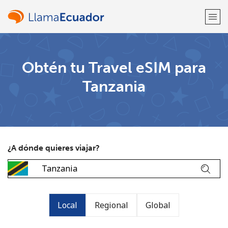
¡Bienvenido!
Obtén tu Travel eSIM para
Tanzania
¿Ya tienes una cuenta?
Inicia sesión →
Regístrate con
¿A dónde quieres viajar?
o
Local
Regional
Global