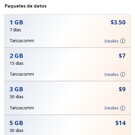
Paquetes de datos
1 GB
⁦$3.50⁩
7 días
Tanzacomm
Detalles
No se ha creado una contraseña
2 GB
⁦$7⁩
Mínimo 8 caracteres
15 días
Una letra mayúscula y una minúscula
Un número
Tanzacomm
Detalles
Un caracter especial
3 GB
⁦$9⁩
30 días
Tanzacomm
Detalles
5 GB
⁦$14⁩
Mantente en contacto para recibir nuestras mejores
ofertas.
30 días