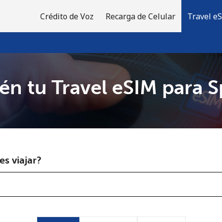
Crédito de Voz
Recarga de Celular
Travel e
én tu Travel eSIM para S
¡Bienvenido!
¿Ya tienes una cuenta?
Inicia sesión →
s viajar?
Regístrate con