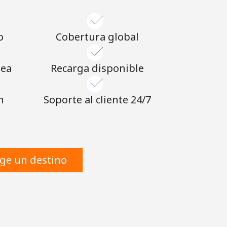
o
Cobertura global
nea
Recarga disponible
n
Soporte al cliente 24/7
ige un destino