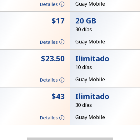
Un número
Guay Mobile
Detalles
Un caracter especial
⁦$17⁩
20 GB
30 días
Guay Mobile
Detalles
⁦$23.50⁩
Ilimitado
Mantente en contacto para recibir nuestras mejores
10 días
ofertas.
Guay Mobile
Detalles
Al abrir una cuenta en este sitio web, estoy de
acuerdo con estos
Términos y condiciones.
⁦$43⁩
Ilimitado
30 días
Únete
Guay Mobile
Detalles