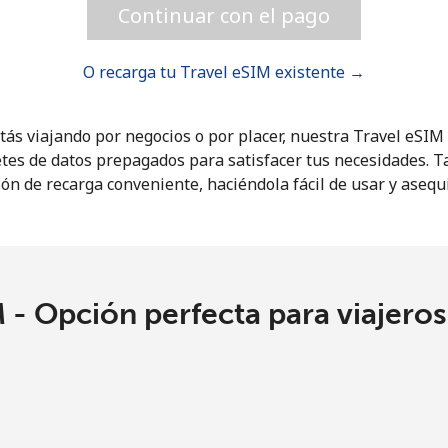
Continuar con el pago
¡Hola!
O recarga tu Travel eSIM existente →
Inicia sesión o
REGÍSTRATE →
tás viajando por negocios o por placer, nuestra Travel eSI
tes de datos prepagados para satisfacer tus necesidades. 
ón de recarga conveniente, haciéndola fácil de usar y asequ
 - Opción perfecta para viajero
¿Olvidaste tu contraseña? →
Iniciar Sesión