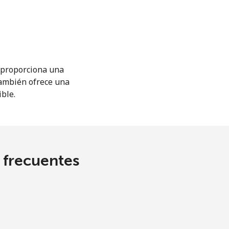
M proporciona una
También ofrece una
ible.
s frecuentes