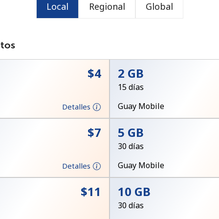
Local
Regional
Global
o
atos
⁦$4⁩
2 GB
15 días
Guay Mobile
Detalles
⁦$7⁩
5 GB
30 días
Guay Mobile
Detalles
No se ha creado una contraseña
⁦$11⁩
10 GB
Mínimo 8 caracteres
30 días
Una letra mayúscula y una minúscula