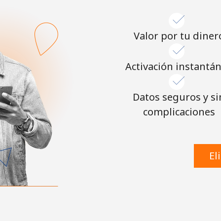
o
Continuar con
Valor por tu diner
Activación instantá
Datos seguros y si
complicaciones
El